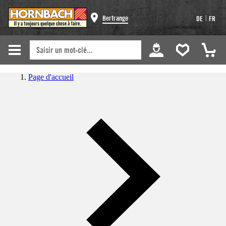
|
Bertrange
DE
FR
Page d'accueil