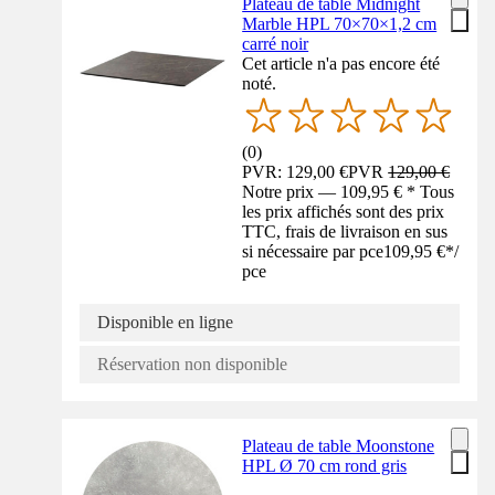
Plateau de table Midnight
Marble HPL 70×70×1,2 cm
carré noir
Cet article n'a pas encore été
noté.
(
0
)
PVR: 129,00 €
PVR
129,00 €
Notre prix — 109,95 € * Tous
les prix affichés sont des prix
TTC, frais de livraison en sus
si nécessaire par pce
109,95 €
*
/
pce
Disponible en ligne
Réservation non disponible
Plateau de table Moonstone
HPL Ø 70 cm rond gris