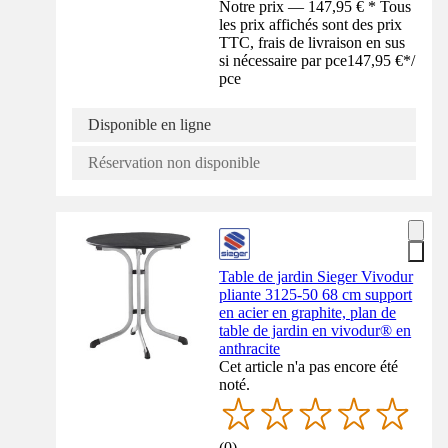
Notre prix — 147,95 € * Tous
les prix affichés sont des prix
TTC, frais de livraison en sus
si nécessaire par pce
147,95 €
*
/
pce
Disponible en ligne
Réservation non disponible
Table de jardin Sieger Vivodur
pliante 3125-50 68 cm support
en acier en graphite, plan de
table de jardin en vivodur® en
anthracite
Cet article n'a pas encore été
noté.
(
0
)