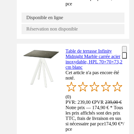
pce
Disponible en ligne
Réservation non disponible
Table de terrasse Infinity
Midnight Marble carrée acier
inoxydable, HPL 70×70×73,2
cm blanc
Cet article n'a pas encore été
noté.
(
0
)
PVR: 239,00 €
PVR
239,00 €
Notre prix — 174,90 € * Tous
les prix affichés sont des prix
TTC, frais de livraison en sus
si nécessaire par pce
174,90 €
*
/
pce