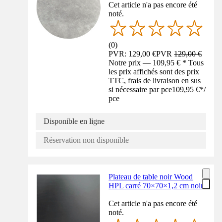
Cet article n'a pas encore été
noté.
(
0
)
PVR: 129,00 €
PVR
129,00 €
Notre prix — 109,95 € * Tous
les prix affichés sont des prix
TTC, frais de livraison en sus
si nécessaire par pce
109,95 €
*
/
pce
Disponible en ligne
Réservation non disponible
Plateau de table noir Wood
HPL carré 70×70×1,2 cm noir
Cet article n'a pas encore été
noté.