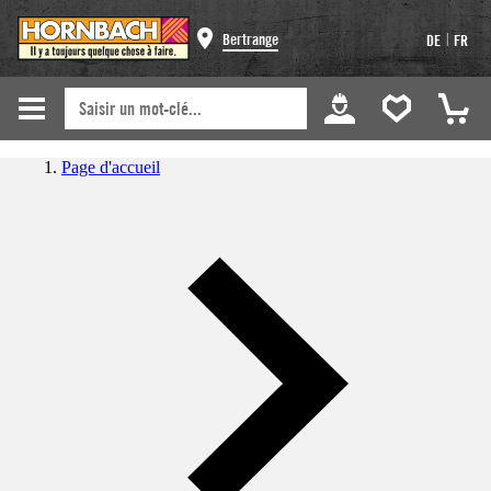
|
Bertrange
DE
FR
Page d'accueil