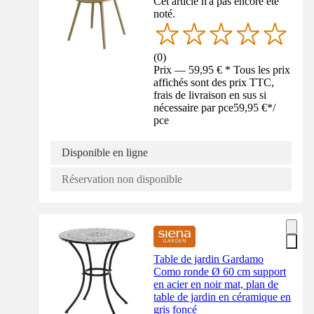
Cet article n'a pas encore été
noté.
(
0
)
Prix — 59,95 € * Tous les prix
affichés sont des prix TTC,
frais de livraison en sus si
nécessaire par pce
59,95 €
*
/
pce
Disponible en ligne
Réservation non disponible
Table de jardin Gardamo
Como ronde Ø 60 cm support
en acier en noir mat, plan de
table de jardin en céramique en
gris foncé