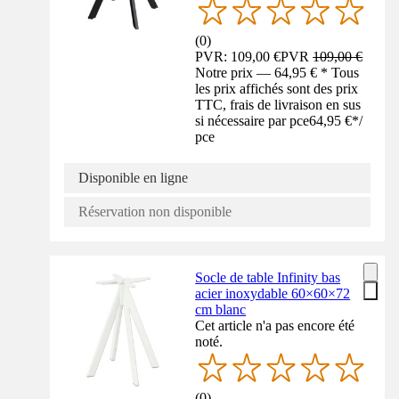
(
0
)
PVR: 109,00 €
PVR
109,00 €
Notre prix — 64,95 € * Tous
les prix affichés sont des prix
TTC, frais de livraison en sus
si nécessaire par pce
64,95 €
*
/
pce
Disponible en ligne
Réservation non disponible
Socle de table Infinity bas
acier inoxydable 60×60×72
cm blanc
Cet article n'a pas encore été
noté.
(
0
)