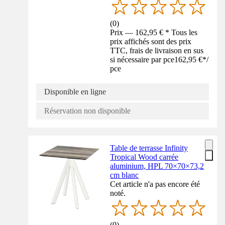
(
0
)
Prix — 162,95 € * Tous les
prix affichés sont des prix
TTC, frais de livraison en sus
si nécessaire par pce
162,95 €
*
/
pce
Disponible en ligne
Réservation non disponible
Table de terrasse Infinity
Tropical Wood carrée
aluminium, HPL 70×70×73,2
cm blanc
Cet article n'a pas encore été
noté.
(
0
)