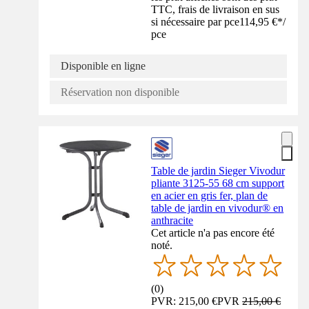
TTC, frais de livraison en sus
si nécessaire par pce
114,95 €
*
/
pce
Disponible en ligne
Réservation non disponible
Table de jardin Sieger Vivodur
pliante 3125-55 68 cm support
en acier en gris fer, plan de
table de jardin en vivodur® en
anthracite
Cet article n'a pas encore été
noté.
(
0
)
PVR: 215,00 €
PVR
215,00 €