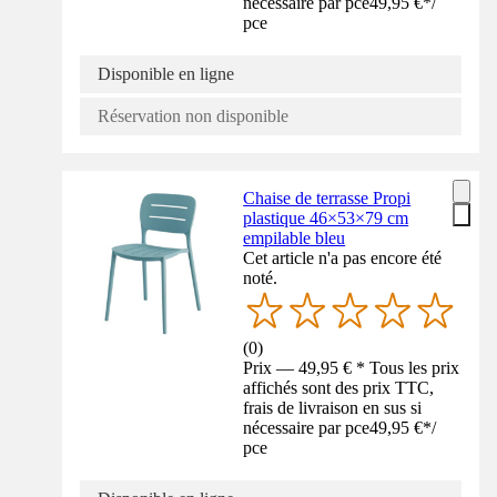
nécessaire par pce
49,95 €
*
/
pce
Disponible en ligne
Réservation non disponible
Chaise de terrasse Propi
plastique 46×53×79 cm
empilable bleu
Cet article n'a pas encore été
noté.
(
0
)
Prix — 49,95 € * Tous les prix
affichés sont des prix TTC,
frais de livraison en sus si
nécessaire par pce
49,95 €
*
/
pce