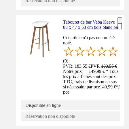
Réservation non disponible
Tabouret de bar Veba Keeve
88 x 47 x 53 cm bois blanc bas
Cet article n'a pas encore été
noté.
(
0
)
PVR: 183,55 €
PVR
183,55 €
Notre prix — 149,99 € * Tous
les prix affichés sont des prix
TTC, frais de livraison en sus
si nécessaire par pce
149,99 €
*
/
pce
Disponible en ligne
Réservation non disponible