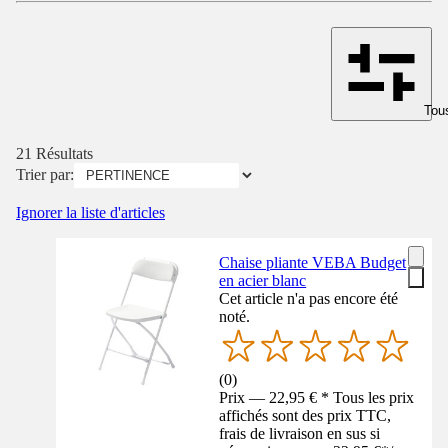
Tous
21 Résultats
Trier par:
Ignorer la liste d'articles
Chaise pliante VEBA Budget
en acier blanc
Cet article n'a pas encore été
noté.
(
0
)
Prix — 22,95 € * Tous les prix
affichés sont des prix TTC,
frais de livraison en sus si