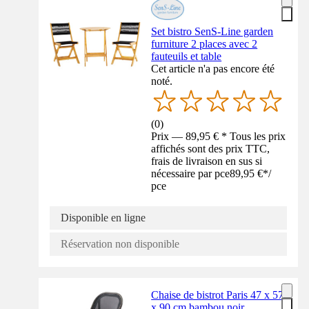
Set bistro SenS-Line garden
furniture 2 places avec 2
fauteuils et table
Cet article n'a pas encore été
noté.
(
0
)
Prix — 89,95 € * Tous les prix
affichés sont des prix TTC,
frais de livraison en sus si
nécessaire par pce
89,95 €
*
/
pce
Disponible en ligne
Réservation non disponible
Chaise de bistrot Paris 47 x 57
x 90 cm bambou noir