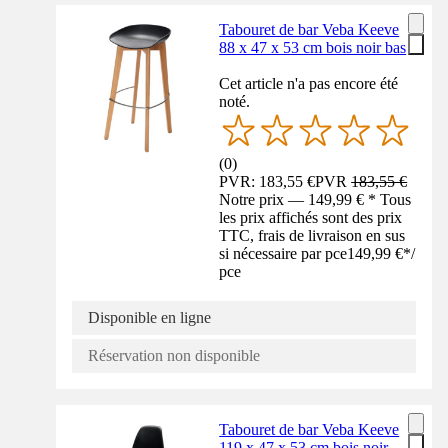
Tabouret de bar Veba Keeve
88 x 47 x 53 cm bois noir bas
Cet article n'a pas encore été
noté.
(
0
)
PVR: 183,55 €
PVR
183,55 €
Notre prix — 149,99 € * Tous
les prix affichés sont des prix
TTC, frais de livraison en sus
si nécessaire par pce
149,99 €
*
/
pce
Disponible en ligne
Réservation non disponible
Tabouret de bar Veba Keeve
119 x 47 x 53 cm bois noir