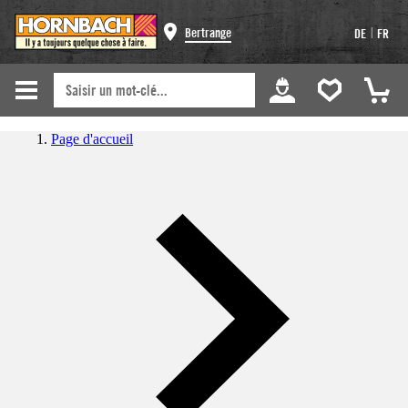
|
Bertrange
DE
FR
Page d'accueil