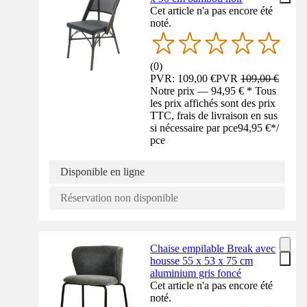
Cet article n'a pas encore été
noté.
(
0
)
PVR: 109,00 €
PVR
109,00 €
Notre prix — 94,95 € * Tous
les prix affichés sont des prix
TTC, frais de livraison en sus
si nécessaire par pce
94,95 €
*
/
pce
Disponible en ligne
Réservation non disponible
Chaise empilable Break avec
housse 55 x 53 x 75 cm
aluminium gris foncé
Cet article n'a pas encore été
noté.