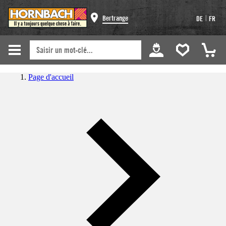
|
Bertrange
DE
FR
Page d'accueil