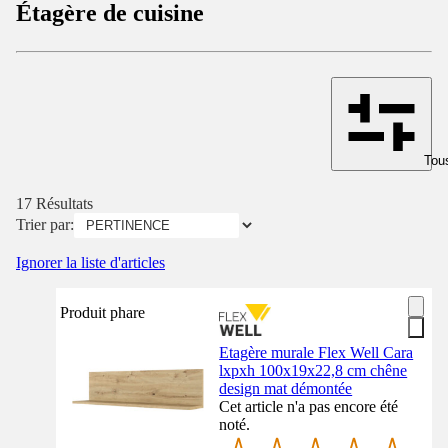
Étagère de cuisine
Tous
17 Résultats
Trier par:
Ignorer la liste d'articles
Produit phare
Etagère murale Flex Well Cara
lxpxh 100x19x22,8 cm chêne
design mat démontée
Cet article n'a pas encore été
noté.