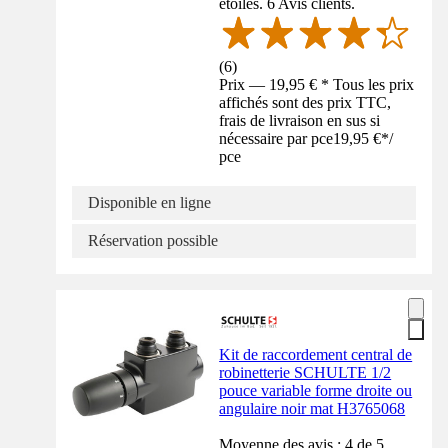
étoiles. 6 Avis clients.
(
6
)
Prix — 19,95 € * Tous les prix
affichés sont des prix TTC,
frais de livraison en sus si
nécessaire par pce
19,95 €
*
/
pce
Disponible en ligne
Réservation possible
Kit de raccordement central de
robinetterie SCHULTE 1/2
pouce variable forme droite ou
angulaire noir mat H3765068
Moyenne des avis : 4 de 5