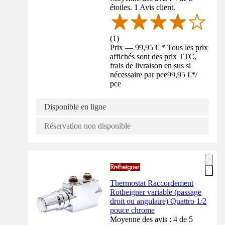
étoiles. 1 Avis client.
(
1
)
Prix — 99,95 € * Tous les prix
affichés sont des prix TTC,
frais de livraison en sus si
nécessaire par pce
99,95 €
*
/
pce
Disponible en ligne
Réservation non disponible
Thermostat Raccordement
Rotheigner variable (passage
droit ou angulaire) Quattro 1/2
pouce chrome
Moyenne des avis : 4 de 5