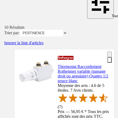
Tous
10 Résultats
Trier par:
Ignorer la liste d'articles
Thermostat Raccordement
Rotheigner variable (passage
droit ou angulaire) Quattro 1/2
pouce blanc
Moyenne des avis : 4.6 de 5
étoiles. 7 Avis clients.
(
7
)
Prix — 56,95 € * Tous les prix
affichés sont des prix TTC,