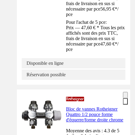
frais de livraison en sus si
nécessaire par pce
56,95 €
*
/
pce
Pour l'achat de 5 pce:
Prix — 47,60 € * Tous les prix
affichés sont des prix TTC,
frais de livraison en sus si
nécessaire par pce
47,60 €
*
/
pce
Disponible en ligne
Réservation possible
Bloc de vannes Rotheigner
Quattro 1/2 pouce forme
d'équerre/forme droite chrome
Moyenne des avis : 4.3 de 5