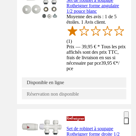
Set de robinet à soupape
Rotheigner forme angulaire
1/2 pouce blanc
Moyenne des avis : 1 de 5
étoiles. 1 Avis client.
(
1
)
Prix — 39,95 € * Tous les prix
affichés sont des prix TTC,
frais de livraison en sus si
nécessaire par pce
39,95 €
*
/
pce
Disponible en ligne
Réservation non disponible
Set de robinet à soupape
Rotheigner forme droite 1/2