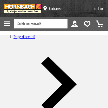
|
Bertrange
DE
FR
Page d'accueil