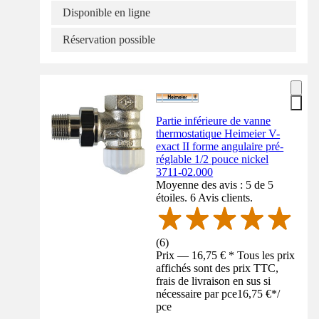
Disponible en ligne
Réservation possible
Partie inférieure de vanne
thermostatique Heimeier V-
exact II forme angulaire pré-
réglable 1/2 pouce nickel
3711-02.000
Moyenne des avis : 5 de 5
étoiles. 6 Avis clients.
(
6
)
Prix — 16,75 € * Tous les prix
affichés sont des prix TTC,
frais de livraison en sus si
nécessaire par pce
16,75 €
*
/
pce