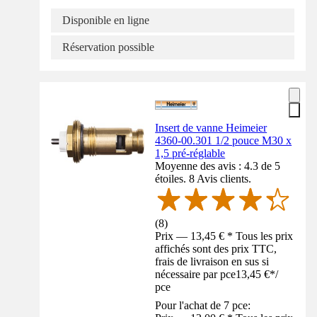
Disponible en ligne
Réservation possible
Insert de vanne Heimeier
4360-00.301 1/2 pouce M30 x
1,5 pré-réglable
Moyenne des avis : 4.3 de 5
étoiles. 8 Avis clients.
(
8
)
Prix — 13,45 € * Tous les prix
affichés sont des prix TTC,
frais de livraison en sus si
nécessaire par pce
13,45 €
*
/
pce
Pour l'achat de 7 pce: