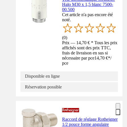
Halo M30 x 1,5 blanc 7500-
00.500
Cet article n'a pas encore été
noté.
(
0
)
Prix — 14,70 € * Tous les prix
affichés sont des prix TTC,
frais de livraison en sus si
nécessaire par pce
14,70 €
*
/
pce
Disponible en ligne
Réservation possible
Raccord de réglage Rotheigner
1/2 pouce forme angulaire