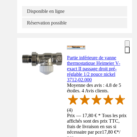
Disponible en ligne
Réservation possible
Partie inférieure de vanne
thermostatique Heimeier V-
exact II passage droit pré-
réglable 1/2 pouce nickel
3712-02.000
Moyenne des avis : 4.8 de 5
étoiles. 4 Avis clients.
(
4
)
Prix — 17,80 € * Tous les prix
affichés sont des prix TTC,
frais de livraison en sus si
nécessaire par pce
17,80 €
*
/