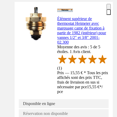
Élément supérieur de
thermostat Heimeier avec
marquage came de fixation à
partir de 1982 (intérieur) pour
vannes 1/2" et 3/8" 2001-
02.300
Moyenne des avis : 5 de 5
étoiles. 1 Avis client.
(
1
)
Prix — 15,55 € * Tous les prix
affichés sont des prix TTC,
frais de livraison en sus si
nécessaire par pce
15,55 €
*
/
pce
Disponible en ligne
Réservation non disponible