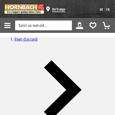
|
Bertrange
DE
FR
Page d'accueil