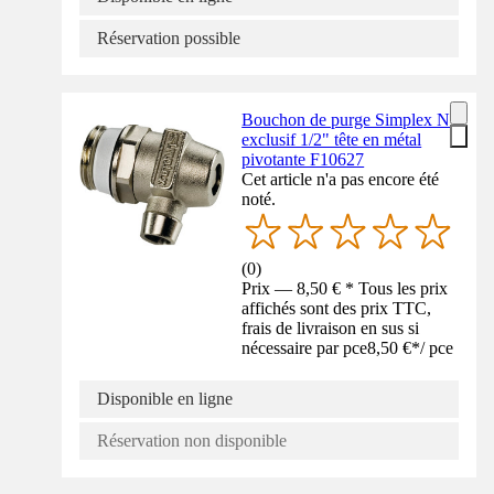
Réservation possible
Bouchon de purge Simplex N
exclusif 1/2" tête en métal
pivotante F10627
Cet article n'a pas encore été
noté.
(
0
)
Prix — 8,50 € * Tous les prix
affichés sont des prix TTC,
frais de livraison en sus si
nécessaire par pce
8,50 €
*
/
pce
Disponible en ligne
Réservation non disponible