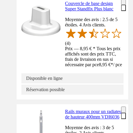
Couvercle de base design
Super Standfix Plus blanc
Moyenne des avis : 2.5 de 5
étoiles. 4 Avis clients.
(
4
)
Prix — 8,95 € * Tous les prix
affichés sont des prix TTC,
frais de livraison en sus si
nécessaire par pce
8,95 €
*
/
pce
Disponible en ligne
Réservation possible
Rails muraux pour un radiateur
de hauteur 400mm VDI6036
Moyenne des avis : 3 de 5
étoiles. 2 Avis clients.