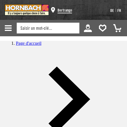
|
Bertrange
DE
FR
Page d'accueil