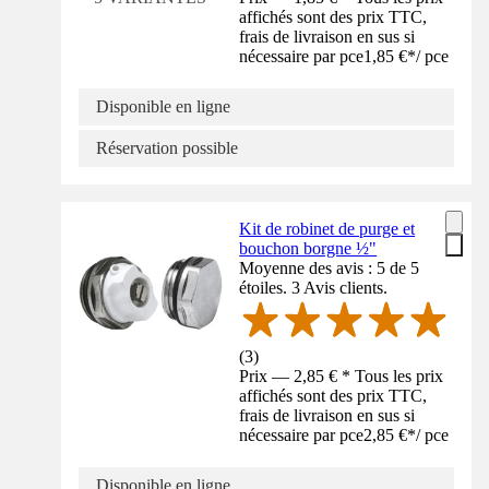
affichés sont des prix TTC,
frais de livraison en sus si
nécessaire par pce
1,85 €
*
/
pce
Disponible en ligne
Réservation possible
Kit de robinet de purge et
bouchon borgne ½"
Moyenne des avis : 5 de 5
étoiles. 3 Avis clients.
(
3
)
Prix — 2,85 € * Tous les prix
affichés sont des prix TTC,
frais de livraison en sus si
nécessaire par pce
2,85 €
*
/
pce
Disponible en ligne