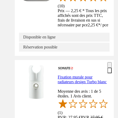
(
10
)
Prix — 2,25 € * Tous les prix
affichés sont des prix TTC,
frais de livraison en sus si
nécessaire par pce
2,25 €
*
/
pce
Disponible en ligne
Réservation possible
Fixation murale pour
radiateurs design Turbo blanc
Moyenne des avis : 1 de 5
étoiles. 1 Avis client.
(
1
)
PVR: 27,95 €
PVR
27,95 €