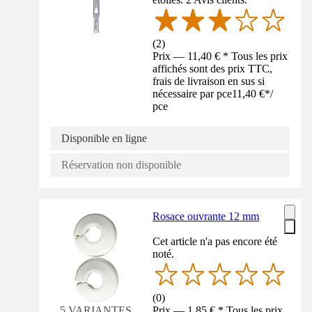
(
2
)
Prix — 11,40 € * Tous les prix
affichés sont des prix TTC,
frais de livraison en sus si
nécessaire par pce
11,40 €
*
/
pce
Disponible en ligne
Réservation non disponible
Rosace ouvrante 12 mm
Cet article n'a pas encore été
noté.
(
0
)
Prix — 1,85 € * Tous les prix
5 VARIANTES