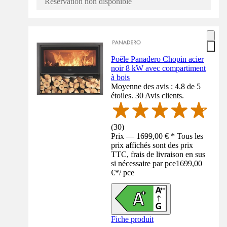
Réservation non disponible
Poêle Panadero Chopin acier
noir 8 kW avec compartiment
à bois
Moyenne des avis : 4.8 de 5
étoiles. 30 Avis clients.
(
30
)
Prix — 1699,00 € * Tous les
prix affichés sont des prix
TTC, frais de livraison en sus
si nécessaire par pce
1699,00
€
*
/
pce
Fiche produit