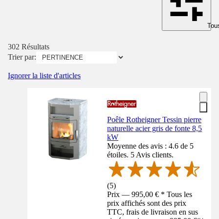
Tous
302 Résultats
Trier par:
Ignorer la liste d'articles
Poêle Rotheigner Tessin pierre
naturelle acier gris de fonte 8,5
kW
Moyenne des avis : 4.6 de 5
étoiles. 5 Avis clients.
(
5
)
Prix — 995,00 € * Tous les
prix affichés sont des prix
TTC, frais de livraison en sus