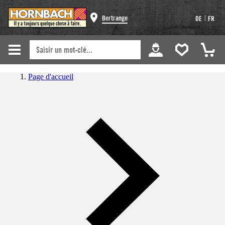
|
Bertrange
DE
FR
Page d'accueil