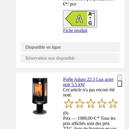
€
*
/
pce
Fiche produit
Disponible en ligne
Réservation non disponible
Poêle Aduro 22.3 Lux acier
noir 5.5 kW
Cet article n'a pas encore été
noté.
(
0
)
Prix — 1989,00 € * Tous les
prix affichés sont des prix
TTC, frais de livraison en sus