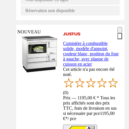
Réservation non disponible
NOUVEAU
Cuisinière à combustible
solide, modèle d'appoint,
couleur blanc, position du four
à gauche, avec plaque de
cuisson en acier
Cet article n'a pas encore été
noté.
(
0
)
Prix — 1195,00 € * Tous les
prix affichés sont des prix
TTC, frais de livraison en sus
si nécessaire par pce
1195,00
€
*
/
pce