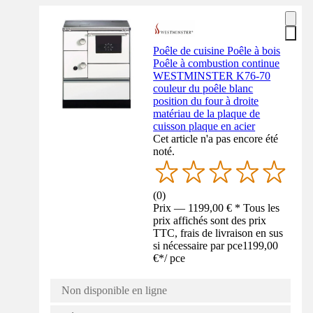
Poêle de cuisine Poêle à bois
Poêle à combustion continue
WESTMINSTER K76-70
couleur du poêle blanc
position du four à droite
matériau de la plaque de
cuisson plaque en acier
Cet article n'a pas encore été
noté.
(
0
)
Prix — 1199,00 € * Tous les
prix affichés sont des prix
TTC, frais de livraison en sus
si nécessaire par pce
1199,00
€
*
/
pce
Non disponible en ligne