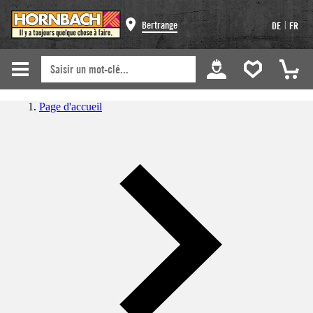
|
Bertrange
DE
FR
Page d'accueil