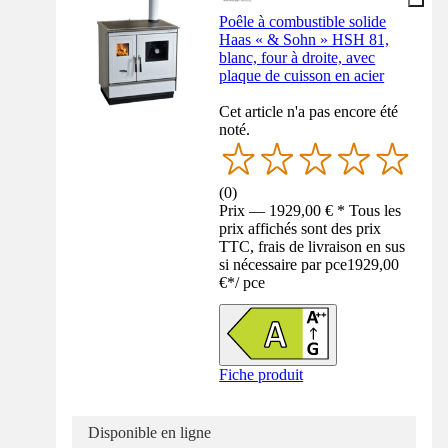
Poêle à combustible solide
Haas « & Sohn » HSH 81,
blanc, four à droite, avec
plaque de cuisson en acier
Cet article n'a pas encore été
noté.
(
0
)
Prix — 1929,00 € * Tous les
prix affichés sont des prix
TTC, frais de livraison en sus
si nécessaire par pce
1929,00
€
*
/
pce
Fiche produit
Disponible en ligne