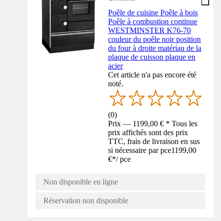
Poêle de cuisine Poêle à bois
Poêle à combustion continue
WESTMINSTER K76-70
couleur du poêle noir position
du four à droite matériau de la
plaque de cuisson plaque en
acier
Cet article n'a pas encore été
noté.
(
0
)
Prix — 1199,00 € * Tous les
prix affichés sont des prix
TTC, frais de livraison en sus
si nécessaire par pce
1199,00
€
*
/
pce
Non disponible en ligne
Réservation non disponible