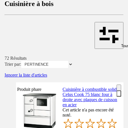
Cuisinière à bois
Tous
72 Résultats
Trier par:
Ignorer la liste d'articles
Produit phare
Cuisinière à combustible solide
Celus Cook 75 blanc four à
droite avec plaques de cuisson
en acier
Cet article n'a pas encore été
noté.