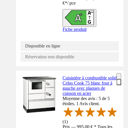
€
*
/
pce
Fiche produit
Disponible en ligne
Réservation non disponible
Cuisinière à combustible solide
Celus Cook 75 blanc four à
gauche avec plaques de
cuisson en acier
Moyenne des avis : 5 de 5
étoiles. 1 Avis client.
(
1
)
Prix — 995,00 € * Tous les