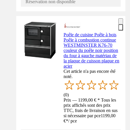
Réservation non disponible
Poêle de cuisine Poêle à bois
Poêle à combustion continue
WESTMINSTER K76-70
couleur du poêle noir position
du four à gauche matériau de
la plaque de cuisson plaque en
acier
Cet article n'a pas encore été
noté.
(
0
)
Prix — 1199,00 € * Tous les
prix affichés sont des prix
TTC, frais de livraison en sus
si nécessaire par pce
1199,00
€
*
/
pce