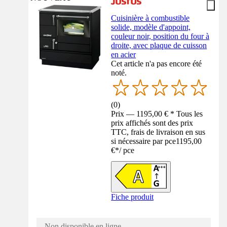
Cuisinière à combustible
solide, modèle d'appoint,
couleur noir, position du four à
droite, avec plaque de cuisson
en acier
Cet article n'a pas encore été
noté.
(
0
)
Prix — 1195,00 € * Tous les
prix affichés sont des prix
TTC, frais de livraison en sus
si nécessaire par pce
1195,00
€
*
/
pce
Fiche produit
Non disponible en ligne