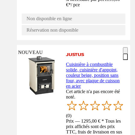
€
*
/
pce
Non disponible en ligne
Réservation non disponible
NOUVEAU
Cuisinière à combustible
solide, cuisinière d'appoint,
couleur beige, position sans
four, avec plaque de cuisson
en acier
Cet article n'a pas encore été
noté.
(
0
)
Prix — 1295,00 € * Tous les
prix affichés sont des prix
TTC, frais de livraison en sus