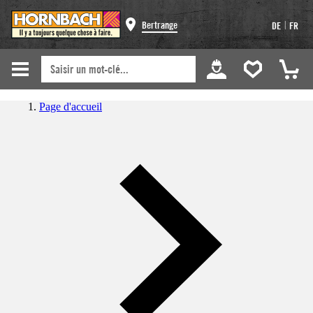
|
Bertrange
DE
FR
Page d'accueil