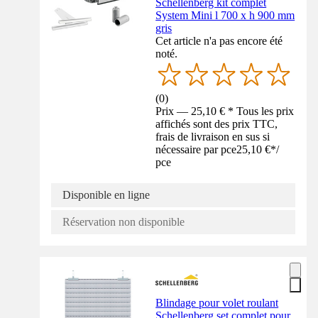
Schellenberg kit complet
System Mini l 700 x h 900 mm
gris
Cet article n'a pas encore été
noté.
(
0
)
Prix — 25,10 € * Tous les prix
affichés sont des prix TTC,
frais de livraison en sus si
nécessaire par pce
25,10 €
*
/
pce
Disponible en ligne
Réservation non disponible
Blindage pour volet roulant
Schellenberg set complet pour