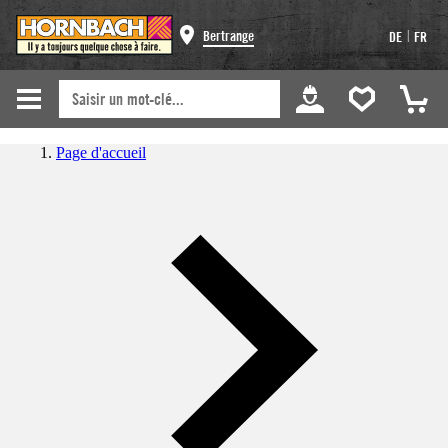
|
Bertrange
DE
FR
Page d'accueil