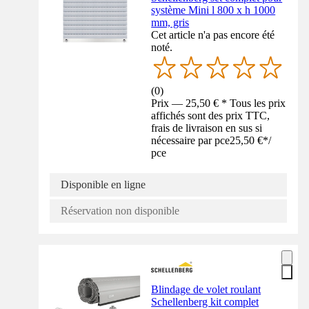
système Mini l 800 x h 1000
mm, gris
Cet article n'a pas encore été
noté.
(
0
)
Prix — 25,50 € * Tous les prix
affichés sont des prix TTC,
frais de livraison en sus si
nécessaire par pce
25,50 €
*
/
pce
Disponible en ligne
Réservation non disponible
Blindage de volet roulant
Schellenberg kit complet