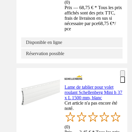
(
0
)
Prix — 68,75 € * Tous les prix
affichés sont des prix TTC,
frais de livraison en sus si
nécessaire par pce
68,75 €
*
/
pce
Disponible en ligne
Réservation possible
Lame de tablier pour volet
roulant Schellenberg Mini h 37
x L 1500 mm, blanc
Cet article n'a pas encore été
noté.
(
0
)