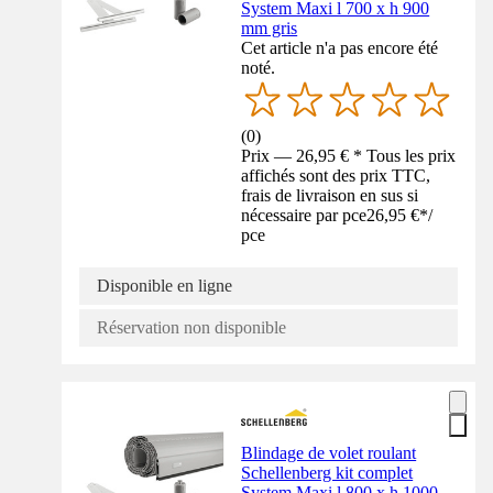
System Maxi l 700 x h 900
mm gris
Cet article n'a pas encore été
noté.
(
0
)
Prix — 26,95 € * Tous les prix
affichés sont des prix TTC,
frais de livraison en sus si
nécessaire par pce
26,95 €
*
/
pce
Disponible en ligne
Réservation non disponible
Blindage de volet roulant
Schellenberg kit complet
System Maxi l 800 x h 1000