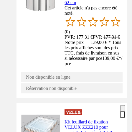
62 cm
Cet article n'a pas encore été
noté.
(
0
)
PVR: 177,31 €
PVR
177,31 €
Notre prix — 139,00 € * Tous
les prix affichés sont des prix
TTC, frais de livraison en sus
si nécessaire par pce
139,00 €
*
/
pce
Non disponible en ligne
Réservation non disponible
Kit feuillard de fixation
VELUX ZZZ210 pour