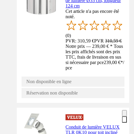
de lumière Ø35 cm, longueur
124 cm
Cet article n'a pas encore été
noté.
(
0
)
PVR: 310,59 €
PVR
310,59 €
Notre prix — 239,00 € * Tous
les prix affichés sont des prix
TTC, frais de livraison en sus
si nécessaire par pce
239,00 €
*
/
pce
Non disponible en ligne
Réservation non disponible
Conduit de lumière VELUX
TLR 0K10 pour toit incliné