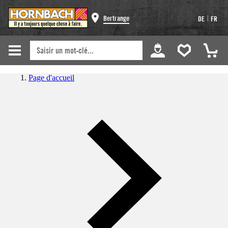
|
Bertrange
DE
FR
Page d'accueil