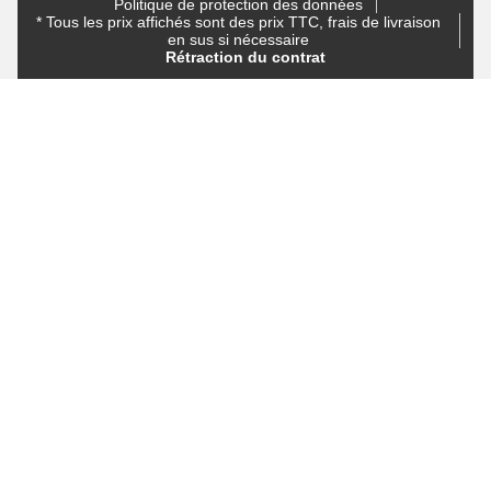
Politique de protection des données
* Tous les prix affichés sont des prix TTC, frais de livraison
en sus si nécessaire
Rétraction du contrat