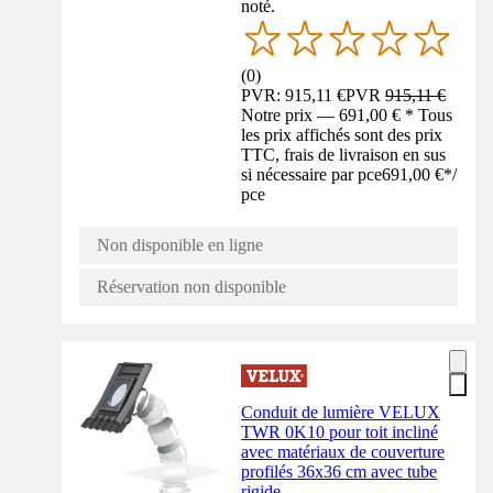
noté.
(
0
)
PVR: 915,11 €
PVR
915,11 €
Notre prix — 691,00 € * Tous
les prix affichés sont des prix
TTC, frais de livraison en sus
si nécessaire par pce
691,00 €
*
/
pce
Non disponible en ligne
Réservation non disponible
Conduit de lumière VELUX
TWR 0K10 pour toit incliné
avec matériaux de couverture
profilés 36x36 cm avec tube
rigide