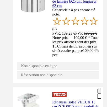
de lumière Ø25 cm, longueur
62 cm
Cet article n'a pas encore été
noté.
(
0
)
PVR: 139,23 €
PVR
139,23 €
Notre prix — 109,00 € * Tous
les prix affichés sont des prix
TTC, frais de livraison en sus
si nécessaire par pce
109,00 €
*
/
pce
Non disponible en ligne
Réservation non disponible
Réhausse isolée VELUX 15
cm ZCE 0015 pour conduit de