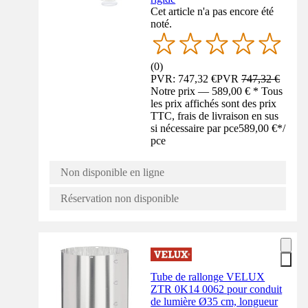
Cet article n'a pas encore été
noté.
(
0
)
PVR: 747,32 €
PVR
747,32 €
Notre prix — 589,00 € * Tous
les prix affichés sont des prix
TTC, frais de livraison en sus
si nécessaire par pce
589,00 €
*
/
pce
Non disponible en ligne
Réservation non disponible
Tube de rallonge VELUX
ZTR 0K14 0062 pour conduit
de lumière Ø35 cm, longueur