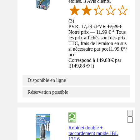
étoiles. 3 Avis clients.
(
3
)
PVR: 17,29 €
PVR
17,29 €
Notre prix — 11,99 € * Tous
les prix affichés sont des prix
TTC, frais de livraison en sus
si nécessaire par pce
11,99 €
*
/
pce
Correspond à 149,88 € par
l
(
149,88 €
/
l
)
Disponible en ligne
Réservation possible
Robinet double +
raccordement rapide JBL
12/16