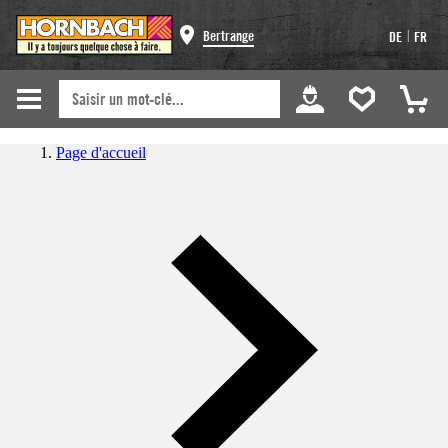
|
Bertrange
DE
FR
Page d'accueil