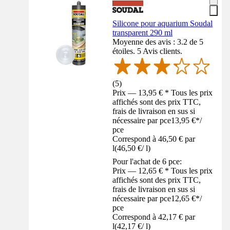
Silicone pour aquarium Soudal
transparent 290 ml
Moyenne des avis : 3.2 de 5
étoiles. 5 Avis clients.
(
5
)
Prix — 13,95 € * Tous les prix
affichés sont des prix TTC,
frais de livraison en sus si
nécessaire par pce
13,95 €
*
/
pce
Correspond à 46,50 € par
l
(
46,50 €
/
l
)
Pour l'achat de 6 pce:
Prix — 12,65 € * Tous les prix
affichés sont des prix TTC,
frais de livraison en sus si
nécessaire par pce
12,65 €
*
/
pce
Correspond à 42,17 € par
l
(
42,17 €
/
l
)