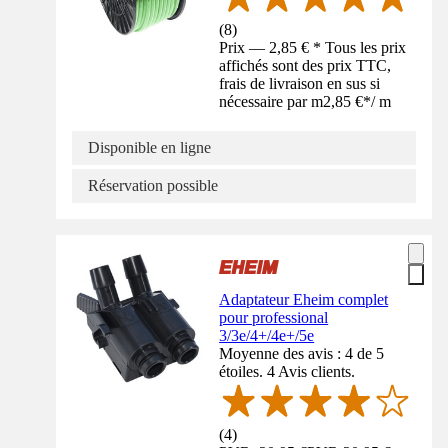
(
8
)
Prix — 2,85 € * Tous les prix
affichés sont des prix TTC,
frais de livraison en sus si
nécessaire par m
2,85 €
*
/
m
Disponible en ligne
Réservation possible
Adaptateur Eheim complet
pour professional
3/3e/4+/4e+/5e
Moyenne des avis : 4 de 5
étoiles. 4 Avis clients.
(
4
)