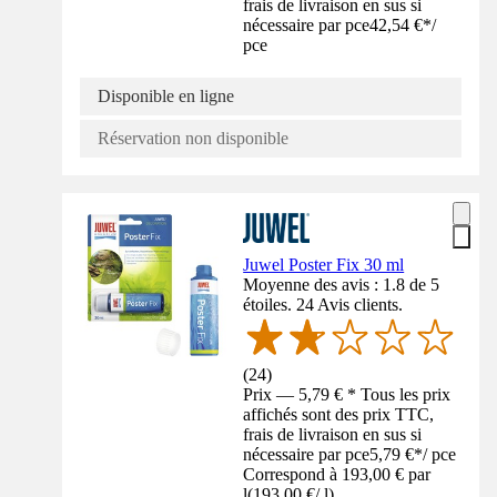
frais de livraison en sus si
nécessaire par pce
42,54 €
*
/
pce
Disponible en ligne
Réservation non disponible
Juwel Poster Fix 30 ml
Moyenne des avis : 1.8 de 5
étoiles. 24 Avis clients.
(
24
)
Prix — 5,79 € * Tous les prix
affichés sont des prix TTC,
frais de livraison en sus si
nécessaire par pce
5,79 €
*
/
pce
Correspond à 193,00 € par
l
(
193,00 €
/
l
)