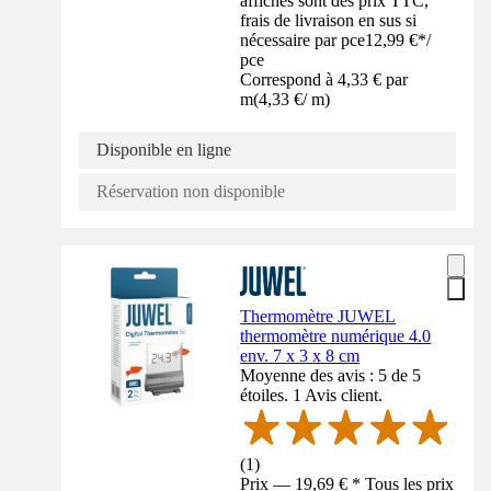
affichés sont des prix TTC,
frais de livraison en sus si
nécessaire par pce
12,99 €
*
/
pce
Correspond à 4,33 € par
m
(
4,33 €
/
m
)
Disponible en ligne
Réservation non disponible
Thermomètre JUWEL
thermomètre numérique 4.0
env. 7 x 3 x 8 cm
Moyenne des avis : 5 de 5
étoiles. 1 Avis client.
(
1
)
Prix — 19,69 € * Tous les prix