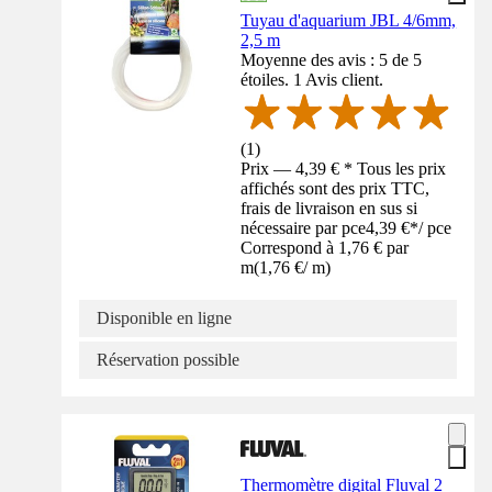
Tuyau d'aquarium JBL 4/6mm,
2,5 m
Moyenne des avis : 5 de 5
étoiles. 1 Avis client.
(
1
)
Prix — 4,39 € * Tous les prix
affichés sont des prix TTC,
frais de livraison en sus si
nécessaire par pce
4,39 €
*
/
pce
Correspond à 1,76 € par
m
(
1,76 €
/
m
)
Disponible en ligne
Réservation possible
Thermomètre digital Fluval 2