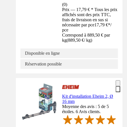
(
0
)
Prix — 17,79 € * Tous les prix
affichés sont des prix TTC,
frais de livraison en sus si
nécessaire par pce
17,79 €
*
/
pce
Correspond à 889,50 € par
kg
(
889,50 €
/
kg
)
Disponible en ligne
Réservation possible
Kit d'installation Eheim 2, Ø
16 mm
Moyenne des avis : 5 de 5
étoiles. 6 Avis clients.