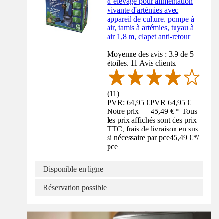
d’élevage pour alimentation
vivante d'artémies avec
appareil de culture, pompe à
air, tamis à artémies, tuyau à
air 1,8 m, clapet anti-retour
Moyenne des avis : 3.9 de 5
étoiles. 11 Avis clients.
(
11
)
PVR: 64,95 €
PVR
64,95 €
Notre prix — 45,49 € * Tous
les prix affichés sont des prix
TTC, frais de livraison en sus
si nécessaire par pce
45,49 €
*
/
pce
Disponible en ligne
Réservation possible