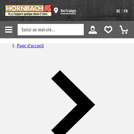
|
Bertrange
DE
FR
Page d'accueil