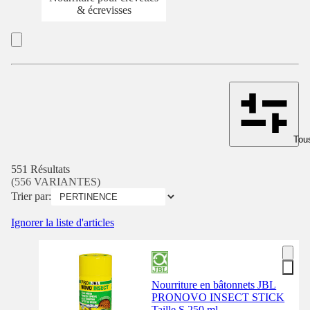
& écrevisses
Tous
551 Résultats
(556 VARIANTES)
Trier par:
Ignorer la liste d'articles
Nourriture en bâtonnets JBL
PRONOVO INSECT STICK
Taille S 250 ml