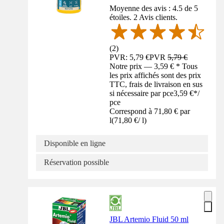
Moyenne des avis : 4.5 de 5
étoiles. 2 Avis clients.
(
2
)
PVR: 5,79 €
PVR
5,79 €
Notre prix — 3,59 € * Tous
les prix affichés sont des prix
TTC, frais de livraison en sus
si nécessaire par pce
3,59 €
*
/
pce
Correspond à 71,80 € par
l
(
71,80 €
/
l
)
Disponible en ligne
Réservation possible
JBL Artemio Fluid 50 ml