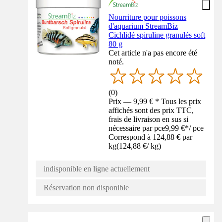
Nourriture pour poissons
d'aquarium StreamBiz
Cichlidé spiruline granulés soft
80 g
Cet article n'a pas encore été
noté.
(
0
)
Prix — 9,99 € * Tous les prix
affichés sont des prix TTC,
frais de livraison en sus si
nécessaire par pce
9,99 €
*
/
pce
Correspond à 124,88 € par
kg
(
124,88 €
/
kg
)
indisponible en ligne actuellement
Réservation non disponible