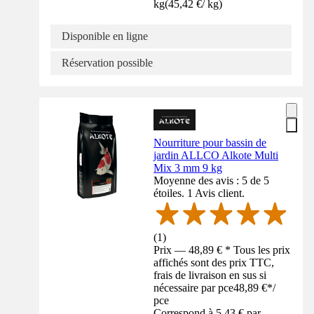
kg
(
45,42 €
/
kg
)
Disponible en ligne
Réservation possible
Nourriture pour bassin de
jardin ALLCO Alkote Multi
Mix 3 mm 9 kg
Moyenne des avis : 5 de 5
étoiles. 1 Avis client.
(
1
)
Prix — 48,89 € * Tous les prix
affichés sont des prix TTC,
frais de livraison en sus si
nécessaire par pce
48,89 €
*
/
pce
Correspond à 5,43 € par