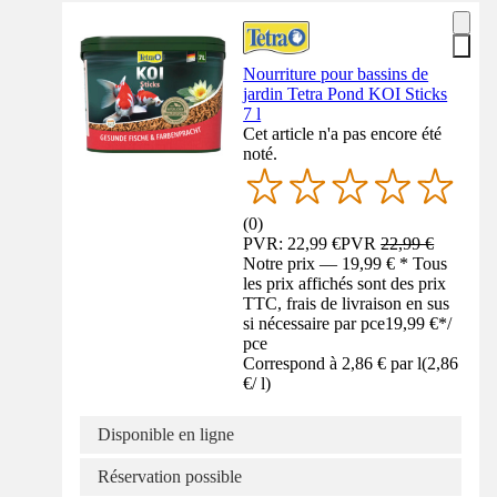
Nourriture pour bassins de
jardin Tetra Pond KOI Sticks
7 l
Cet article n'a pas encore été
noté.
(
0
)
PVR: 22,99 €
PVR
22,99 €
Notre prix — 19,99 € * Tous
les prix affichés sont des prix
TTC, frais de livraison en sus
si nécessaire par pce
19,99 €
*
/
pce
Correspond à 2,86 € par l
(
2,86
€
/
l
)
Disponible en ligne
Réservation possible