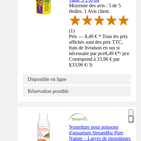
Moyenne des avis : 5 de 5
étoiles. 1 Avis client.
(
1
)
Prix — 8,49 € * Tous les prix
affichés sont des prix TTC,
frais de livraison en sus si
nécessaire par pce
8,49 €
*
/
pce
Correspond à 33,96 € par
l
(
33,96 €
/
l
)
Disponible en ligne
Réservation possible
Nourriture pour poissons
d'aquarium StreamBiz Pure
Nature – Larves de moustiques