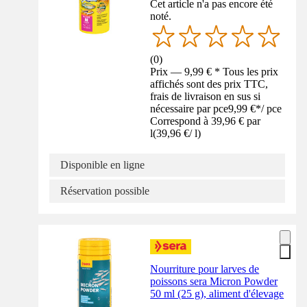
Cet article n'a pas encore été
noté.
(
0
)
Prix — 9,99 € * Tous les prix
affichés sont des prix TTC,
frais de livraison en sus si
nécessaire par pce
9,99 €
*
/
pce
Correspond à 39,96 € par
l
(
39,96 €
/
l
)
Disponible en ligne
Réservation possible
Nourriture pour larves de
poissons sera Micron Powder
50 ml (25 g), aliment d'élevage