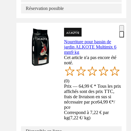
Réservation possible
Nourriture pour bassin de
jardin ALKOTE Multimix 6
mm9 kg
Cet article n'a pas encore été
noté.
(
0
)
Prix — 64,99 € * Tous les prix
affichés sont des prix TTC,
frais de livraison en sus si
nécessaire par pce
64,99 €
*
/
pce
Correspond à 7,22 € par
kg
(
7,22 €
/
kg
)