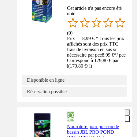
Cet article n'a pas encore été
noté.
(
0
)
Prix — 8,99 € * Tous les prix
affichés sont des prix TTC,
frais de livraison en sus si
nécessaire par pce
8,99 €
*
/
pce
Correspond à 179,80 € par
l
(
179,80 €
/
l
)
Disponible en ligne
Réservation possible
Nourriture pour poisson de
bassin JBL PRO POND