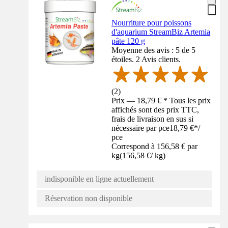
Nourriture pour poissons
d'aquarium StreamBiz Artemia
pâte 120 g
Moyenne des avis : 5 de 5
étoiles. 2 Avis clients.
(
2
)
Prix — 18,79 € * Tous les prix
affichés sont des prix TTC,
frais de livraison en sus si
nécessaire par pce
18,79 €
*
/
pce
Correspond à 156,58 € par
kg
(
156,58 €
/
kg
)
indisponible en ligne actuellement
Réservation non disponible