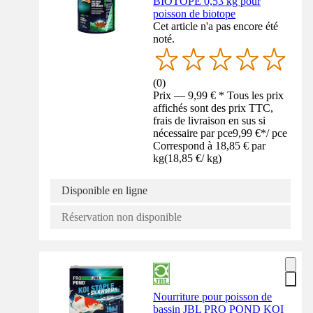
BIOTOPE 0,53 kg pour
poisson de biotope
Cet article n'a pas encore été
noté.
(
0
)
Prix — 9,99 € * Tous les prix
affichés sont des prix TTC,
frais de livraison en sus si
nécessaire par pce
9,99 €
*
/
pce
Correspond à 18,85 € par
kg
(
18,85 €
/
kg
)
Disponible en ligne
Réservation non disponible
Nourriture pour poisson de
bassin JBL PRO POND KOI