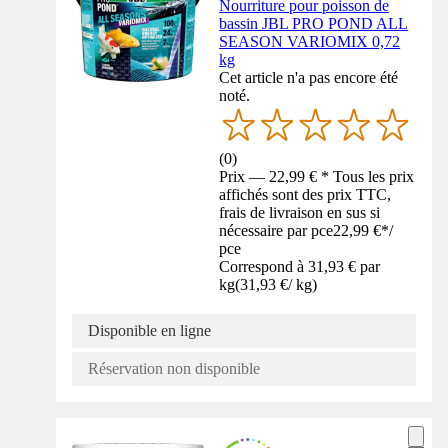
Nourriture pour poisson de
bassin JBL PRO POND ALL
SEASON VARIOMIX 0,72
kg
Cet article n'a pas encore été
noté.
(
0
)
Prix — 22,99 € * Tous les prix
affichés sont des prix TTC,
frais de livraison en sus si
nécessaire par pce
22,99 €
*
/
pce
Correspond à 31,93 € par
kg
(
31,93 €
/
kg
)
Disponible en ligne
Réservation non disponible