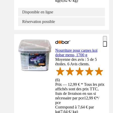
kg
(
6,62 €
/
kg
)
Disponible en ligne
Réservation possible
Nourriture pour carpes koï
dobar menu, 1700 g
Moyenne des avis : 5 de 5
étoiles. 6 Avis clients.
(
6
)
Prix — 12,99 € * Tous les prix
affichés sont des prix TTC,
frais de livraison en sus si
nécessaire par pce
12,99 €
*
/
pce
Correspond à 7,64 € par
kg
(
7,64 €
/
kg
)