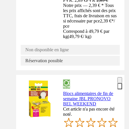
PVR: 2,89 €
PVR
2,89 €
Notre prix — 2,39 € * Tous
les prix affichés sont des prix
TTC, frais de livraison en sus
si nécessaire par pce
2,39 €
*
/
pce
Correspond à 49,79 € par
kg
(
49,79 €
/
kg
)
Non disponible en ligne
Réservation possible
Blocs alimentaires de fin de
semaine JBL PRONOVO
BEL WEEKEND
Cet article n'a pas encore été
noté.