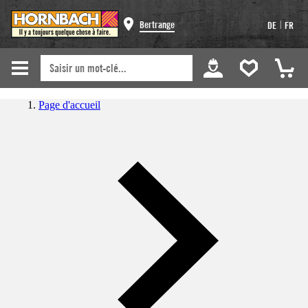
|
Bertrange
DE
FR
Page d'accueil