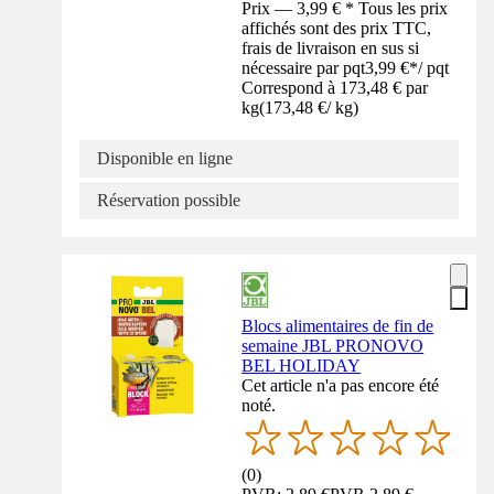
Prix — 3,99 € * Tous les prix
affichés sont des prix TTC,
frais de livraison en sus si
nécessaire par pqt
3,99 €
*
/
pqt
Correspond à 173,48 € par
kg
(
173,48 €
/
kg
)
Disponible en ligne
Réservation possible
Blocs alimentaires de fin de
semaine JBL PRONOVO
BEL HOLIDAY
Cet article n'a pas encore été
noté.
(
0
)