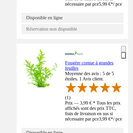
nécessaire par pce
5,99 €
*
/
pce
Disponible en ligne
Réservation non disponible
Fougère cornue à grandes
feuilles
Moyenne des avis : 5 de 5
étoiles. 1 Avis client.
(
1
)
Prix — 3,99 € * Tous les prix
affichés sont des prix TTC,
frais de livraison en sus si
nécessaire par pce
3,99 €
*
/
pce
Disponible en ligne