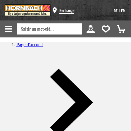
|
Bertrange
DE
FR
Page d'accueil