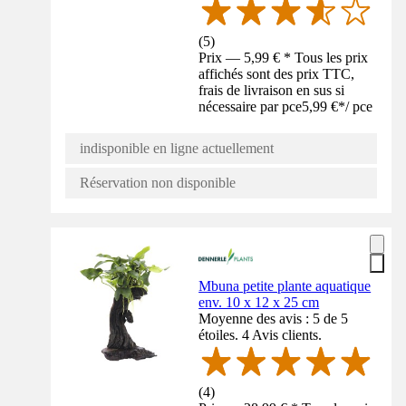
(
5
)
Prix — 5,99 € * Tous les prix
affichés sont des prix TTC,
frais de livraison en sus si
nécessaire par pce
5,99 €
*
/
pce
indisponible en ligne actuellement
Réservation non disponible
Mbuna petite plante aquatique
env. 10 x 12 x 25 cm
Moyenne des avis : 5 de 5
étoiles. 4 Avis clients.
(
4
)