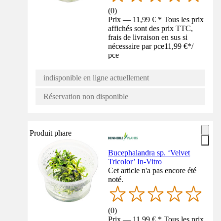
(
0
)
Prix — 11,99 € * Tous les prix
affichés sont des prix TTC,
frais de livraison en sus si
nécessaire par pce
11,99 €
*
/
pce
indisponible en ligne actuellement
Réservation non disponible
Produit phare
Bucephalandra sp. ‘Velvet
Tricolor’ In-Vitro
Cet article n'a pas encore été
noté.
(
0
)
Prix — 11,99 € * Tous les prix