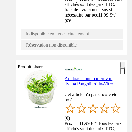
affichés sont des prix TTC,
frais de livraison en sus si
nécessaire par pce
11,99 €
*
/
pce
indisponible en ligne actuellement
Réservation non disponible
Produit phare
Anubias naine barteri var.
‘Nana Pangolino’ In-Vitro
Cet article n'a pas encore été
noté.
(
0
)
Prix — 11,99 € * Tous les prix
affichés sont des prix TTC,