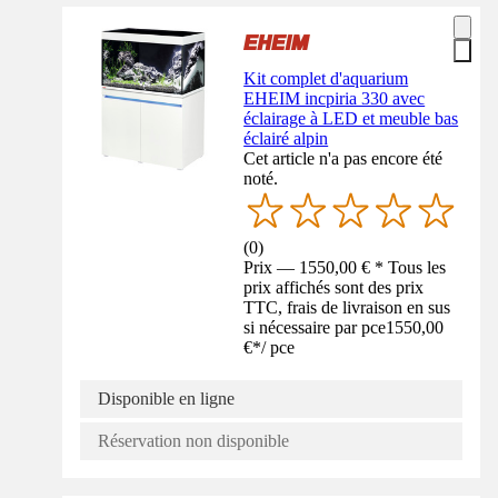
Kit complet d'aquarium
EHEIM incpiria 330 avec
éclairage à LED et meuble bas
éclairé alpin
Cet article n'a pas encore été
noté.
(
0
)
Prix — 1550,00 € * Tous les
prix affichés sont des prix
TTC, frais de livraison en sus
si nécessaire par pce
1550,00
€
*
/
pce
Disponible en ligne
Réservation non disponible