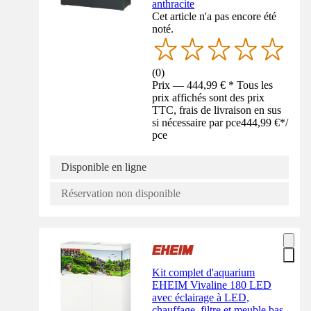
anthracite
Cet article n'a pas encore été
noté.
(
0
)
Prix — 444,99 € * Tous les
prix affichés sont des prix
TTC, frais de livraison en sus
si nécessaire par pce
444,99 €
*
/
pce
Disponible en ligne
Réservation non disponible
Kit complet d'aquarium
EHEIM Vivaline 180 LED
avec éclairage à LED,
chauffage, filtre et meuble bas