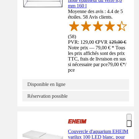
flotté épaisseur du verre 8,0
mm 160 l
Moyenne des avis : 4.4 de 5
étoiles. 58 Avis clients.
(
58
)
PVR: 129,00 €
PVR
129,00 €
Notre prix — 79,00 € * Tous
les prix affichés sont des prix
TTC, frais de livraison en sus
si nécessaire par pce
79,00 €
*
/
pce
Disponible en ligne
Réservation possible
Couvercle d'aquarium EHEIM
varilux 100 LED blanc, pour