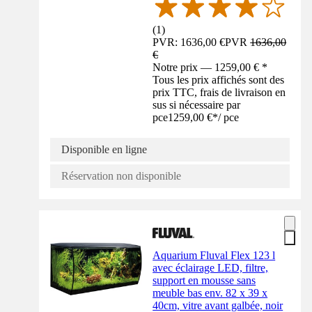
(
1
)
PVR: 1636,00 €
PVR
1636,00
€
Notre prix — 1259,00 € *
Tous les prix affichés sont des
prix TTC, frais de livraison en
sus si nécessaire par
pce
1259,00 €
*
/
pce
Disponible en ligne
Réservation non disponible
Aquarium Fluval Flex 123 l
avec éclairage LED, filtre,
support en mousse sans
meuble bas env. 82 x 39 x
40cm, vitre avant galbée, noir