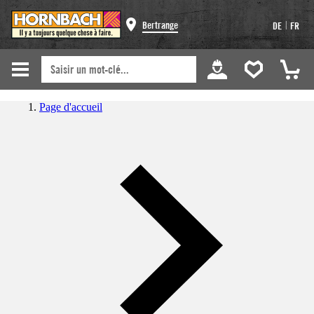
|
Bertrange
DE
FR
Page d'accueil