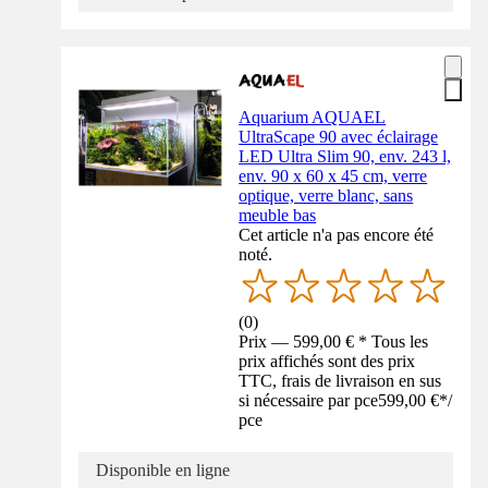
Aquarium AQUAEL
UltraScape 90 avec éclairage
LED Ultra Slim 90, env. 243 l,
env. 90 x 60 x 45 cm, verre
optique, verre blanc, sans
meuble bas
Cet article n'a pas encore été
noté.
(
0
)
Prix — 599,00 € * Tous les
prix affichés sont des prix
TTC, frais de livraison en sus
si nécessaire par pce
599,00 €
*
/
pce
Disponible en ligne