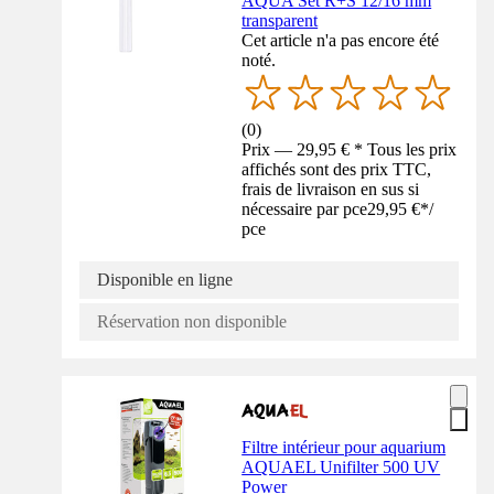
AQUA Set R+S 12/16 mm
transparent
Cet article n'a pas encore été
noté.
(
0
)
Prix — 29,95 € * Tous les prix
affichés sont des prix TTC,
frais de livraison en sus si
nécessaire par pce
29,95 €
*
/
pce
Disponible en ligne
Réservation non disponible
Filtre intérieur pour aquarium
AQUAEL Unifilter 500 UV
Power