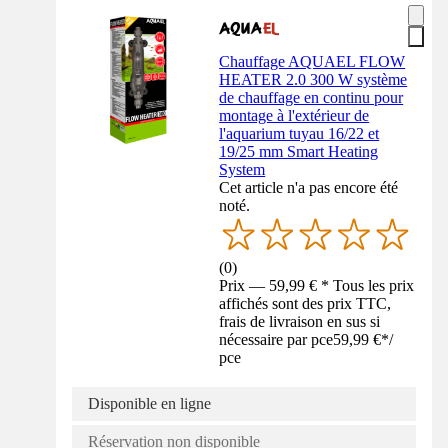
Chauffage AQUAEL FLOW
HEATER 2.0 300 W système
de chauffage en continu pour
montage à l'extérieur de
l'aquarium tuyau 16/22 et
19/25 mm Smart Heating
System
Cet article n'a pas encore été
noté.
(
0
)
Prix — 59,99 € * Tous les prix
affichés sont des prix TTC,
frais de livraison en sus si
nécessaire par pce
59,99 €
*
/
pce
Disponible en ligne
Réservation non disponible