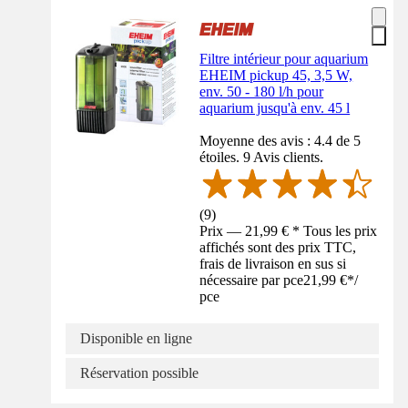
Filtre intérieur pour aquarium
EHEIM pickup 45, 3,5 W,
env. 50 - 180 l/h pour
aquarium jusqu'à env. 45 l
Moyenne des avis : 4.4 de 5
étoiles. 9 Avis clients.
(
9
)
Prix — 21,99 € * Tous les prix
affichés sont des prix TTC,
frais de livraison en sus si
nécessaire par pce
21,99 €
*
/
pce
Disponible en ligne
Réservation possible