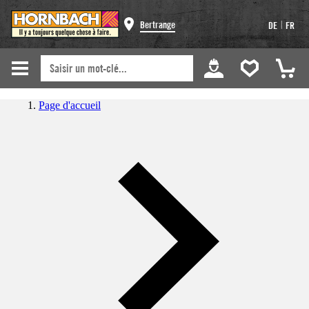
|
Bertrange
DE
FR
Page d'accueil