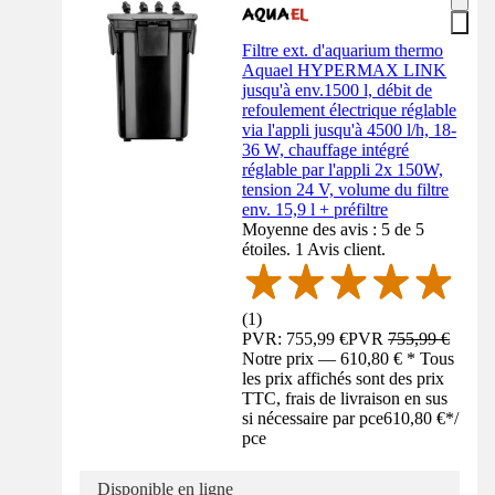
Filtre ext. d'aquarium thermo
Aquael HYPERMAX LINK
jusqu'à env.1500 l, débit de
refoulement électrique réglable
via l'appli jusqu'à 4500 l/h, 18-
36 W, chauffage intégré
réglable par l'appli 2x 150W,
tension 24 V, volume du filtre
env. 15,9 l + préfiltre
Moyenne des avis : 5 de 5
étoiles. 1 Avis client.
(
1
)
PVR: 755,99 €
PVR
755,99 €
Notre prix — 610,80 € * Tous
les prix affichés sont des prix
TTC, frais de livraison en sus
si nécessaire par pce
610,80 €
*
/
pce
Disponible en ligne