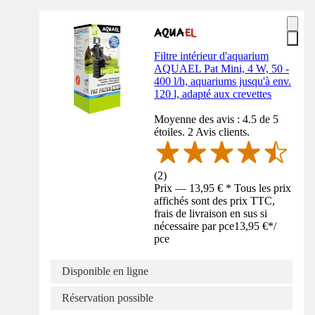
Filtre intérieur d'aquarium
AQUAEL Pat Mini, 4 W, 50 -
400 l/h, aquariums jusqu'à env.
120 l, adapté aux crevettes
Moyenne des avis : 4.5 de 5
étoiles. 2 Avis clients.
(
2
)
Prix — 13,95 € * Tous les prix
affichés sont des prix TTC,
frais de livraison en sus si
nécessaire par pce
13,95 €
*
/
pce
Disponible en ligne
Réservation possible