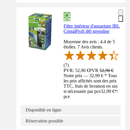
Filtre intérieur d'aquarium JBL
CristalProfi i80 greenline
Moyenne des avis : 4.4 de 5
étoiles. 7 Avis clients.
(
7
)
PVR: 52,96 €
PVR
52,96 €
Notre prix — 32,99 € * Tous
les prix affichés sont des prix
TTC, frais de livraison en sus
si nécessaire par pce
32,99 €
*
/
pce
Disponible en ligne
Réservation possible