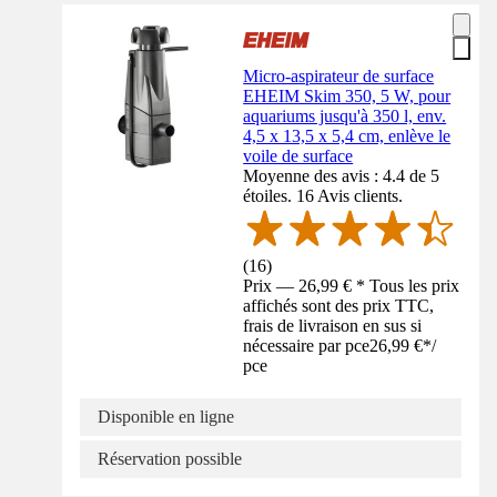
Micro-aspirateur de surface
EHEIM Skim 350, 5 W, pour
aquariums jusqu'à 350 l, env.
4,5 x 13,5 x 5,4 cm, enlève le
voile de surface
Moyenne des avis : 4.4 de 5
étoiles. 16 Avis clients.
(
16
)
Prix — 26,99 € * Tous les prix
affichés sont des prix TTC,
frais de livraison en sus si
nécessaire par pce
26,99 €
*
/
pce
Disponible en ligne
Réservation possible