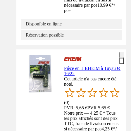
nécessaire par pce
10,99 €
*
/
pce
Disponible en ligne
Réservation possible
Pièce en T EHEIM à Tuyau Ø
16/22
Cet article n'a pas encore été
noté.
(
0
)
PVR: 5,65 €
PVR
5,65 €
Notre prix — 4,25 € * Tous
les prix affichés sont des prix
TTC, frais de livraison en sus
si nécessaire par pce
4,25 €
*
/