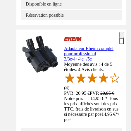
Disponible en ligne
Réservation possible
Adaptateur Eheim complet
pour professional
3/3e/4+/4e+/5e
Moyenne des avis : 4 de 5
étoiles. 4 Avis clients.
(
4
)
PVR: 20,95 €
PVR
20,95 €
Notre prix — 14,95 € * Tous
les prix affichés sont des prix
TTC, frais de livraison en sus
si nécessaire par pce
14,95 €
*
/
pce