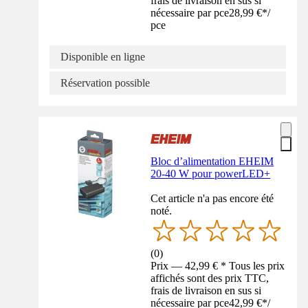
frais de livraison en sus si
nécessaire par pce
28,99 €
*
/
pce
Disponible en ligne
Réservation possible
Bloc d’alimentation EHEIM
20-40 W pour powerLED+
Cet article n'a pas encore été
noté.
(
0
)
Prix — 42,99 € * Tous les prix
affichés sont des prix TTC,
frais de livraison en sus si
nécessaire par pce
42,99 €
*
/