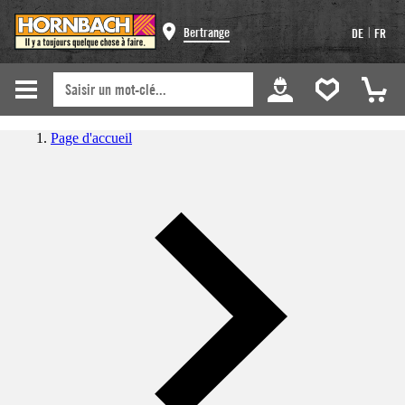
|
Bertrange
DE
FR
Page d'accueil