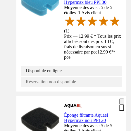
Hypermax bleu PPI 30
Moyenne des avis : 5 de 5
étoiles. 1 Avis client.
(
1
)
Prix — 12,99 € * Tous les prix
affichés sont des prix TTC,
frais de livraison en sus si
nécessaire par pce
12,99 €
*
/
pce
Disponible en ligne
Réservation non disponible
Éponge filtrante Aquael
Hypermax noir PPI 20
Moyenne des avis : 5 de 5
étoiles. 1 Avis client.