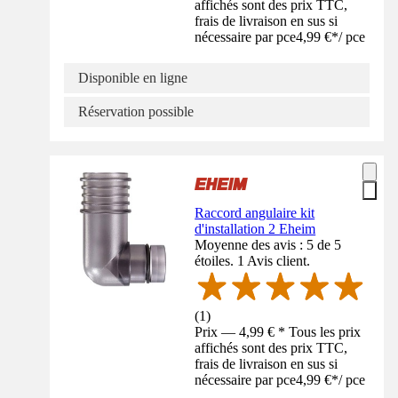
affichés sont des prix TTC,
frais de livraison en sus si
nécessaire par pce
4,99 €
*
/
pce
Disponible en ligne
Réservation possible
Raccord angulaire kit
d'installation 2 Eheim
Moyenne des avis : 5 de 5
étoiles. 1 Avis client.
(
1
)
Prix — 4,99 € * Tous les prix
affichés sont des prix TTC,
frais de livraison en sus si
nécessaire par pce
4,99 €
*
/
pce