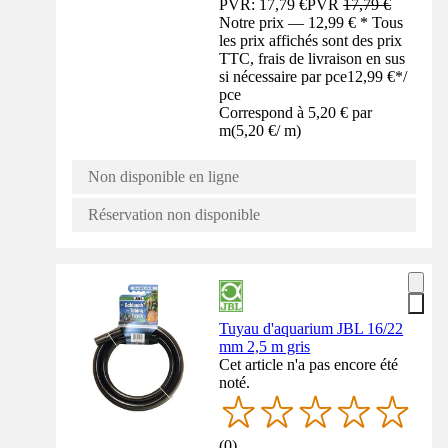
PVR: 17,79 €
PVR
17,79 €
Notre prix — 12,99 € * Tous
les prix affichés sont des prix
TTC, frais de livraison en sus
si nécessaire par pce
12,99 €
*
/
pce
Correspond à 5,20 € par
m
(
5,20 €
/
m
)
Non disponible en ligne
Réservation non disponible
Tuyau d'aquarium JBL 16/22
mm 2,5 m gris
Cet article n'a pas encore été
noté.
(
0
)