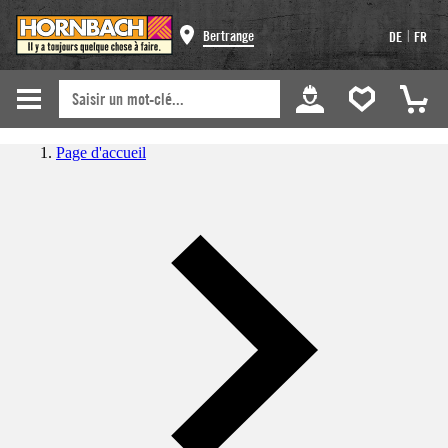
|
Bertrange
DE
FR
Page d'accueil