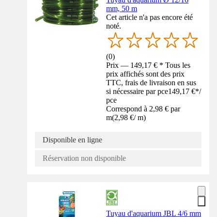
mm, 50 m
Cet article n'a pas encore été
noté.
(
0
)
Prix — 149,17 € * Tous les
prix affichés sont des prix
TTC, frais de livraison en sus
si nécessaire par pce
149,17 €
*
/
pce
Correspond à 2,98 € par
m
(
2,98 €
/
m
)
Disponible en ligne
Réservation non disponible
Tuyau d'aquarium JBL 4/6 mm