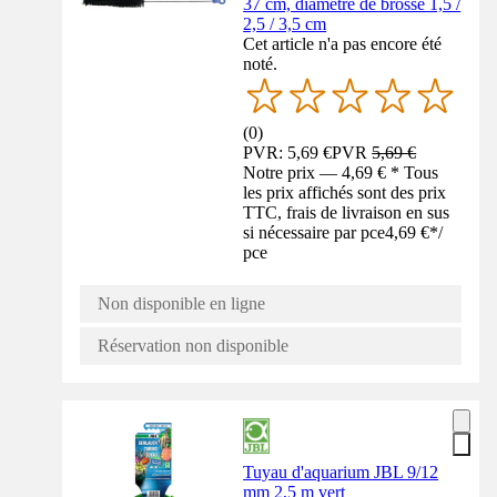
37 cm, diamètre de brosse 1,5 /
2,5 / 3,5 cm
Cet article n'a pas encore été
noté.
(
0
)
PVR: 5,69 €
PVR
5,69 €
Notre prix — 4,69 € * Tous
les prix affichés sont des prix
TTC, frais de livraison en sus
si nécessaire par pce
4,69 €
*
/
pce
Non disponible en ligne
Réservation non disponible
Tuyau d'aquarium JBL 9/12
mm 2,5 m vert