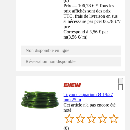
(
0
)
Prix — 106,78 € * Tous les
prix affichés sont des prix
TTC, frais de livraison en sus
si nécessaire par pce
106,78 €
*
/
pce
Correspond à 3,56 € par
m
(
3,56 €
/
m
)
Non disponible en ligne
Réservation non disponible
Tuyau d'aquarium Ø 19/27
mm 25 m
Cet article n'a pas encore été
noté.
(
0
)