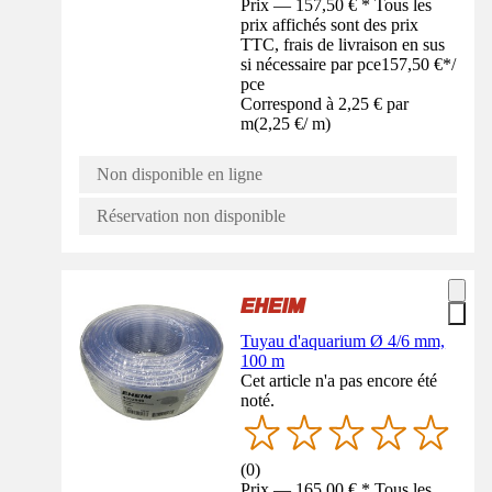
Prix — 157,50 € * Tous les
prix affichés sont des prix
TTC, frais de livraison en sus
si nécessaire par pce
157,50 €
*
/
pce
Correspond à 2,25 € par
m
(
2,25 €
/
m
)
Non disponible en ligne
Réservation non disponible
Tuyau d'aquarium Ø 4/6 mm,
100 m
Cet article n'a pas encore été
noté.
(
0
)
Prix — 165,00 € * Tous les