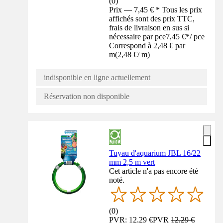
(
0
)
Prix — 7,45 € * Tous les prix
affichés sont des prix TTC,
frais de livraison en sus si
nécessaire par pce
7,45 €
*
/
pce
Correspond à 2,48 € par
m
(
2,48 €
/
m
)
indisponible en ligne actuellement
Réservation non disponible
Tuyau d'aquarium JBL 16/22
mm 2,5 m vert
Cet article n'a pas encore été
noté.
(
0
)
PVR: 12,29 €
PVR
12,29 €