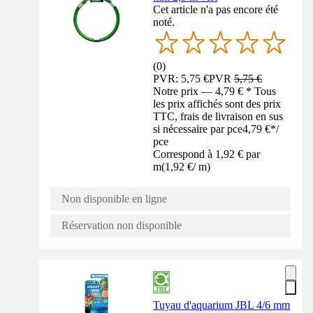
Cet article n'a pas encore été
noté.
(
0
)
PVR: 5,75 €
PVR
5,75 €
Notre prix — 4,79 € * Tous
les prix affichés sont des prix
TTC, frais de livraison en sus
si nécessaire par pce
4,79 €
*
/
pce
Correspond à 1,92 € par
m
(
1,92 €
/
m
)
Non disponible en ligne
Réservation non disponible
Tuyau d'aquarium JBL 4/6 mm