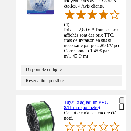
Moyenne des avis : 3.8 de 5
étoiles. 4 Avis clients.
(
4
)
Prix — 2,89 € * Tous les prix
affichés sont des prix TTC,
frais de livraison en sus si
nécessaire par pce
2,89 €
*
/
pce
Correspond à 1,45 € par
m
(
1,45 €
/
m
)
Disponible en ligne
Réservation possible
Tuyau d'aquarium PVC
8/11 mm (au mètre)
Cet article n'a pas encore été
noté.