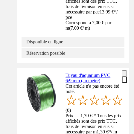
affichés sont des prix TTC,
frais de livraison en sus si
nécessaire par pce
13,99 €
*
/
pce
Correspond à 7,00 € par
m
(
7,00 €
/
m
)
Disponible en ligne
Réservation possible
Tuyau d'aquarium PVC
6/9 mm (au mètre)
Cet article n'a pas encore été
noté.
(
0
)
Prix — 1,39 € * Tous les prix
affichés sont des prix TTC,
frais de livraison en sus si
nécessaire par m
1,39 €
*
/
m