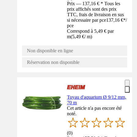
Prix — 137,16 € * Tous les
prix affichés sont des prix
TTC, frais de livraison en sus
si nécessaire par pce
137,16 €
*
/
pce
Correspond à 5,49 € par
m
(
5,49 €
/
m
)
Non disponible en ligne
Réservation non disponible
Tuyau d'aquarium Ø 9/12 mm,
70 m
Cet article n'a pas encore été
noté.
(
0
)