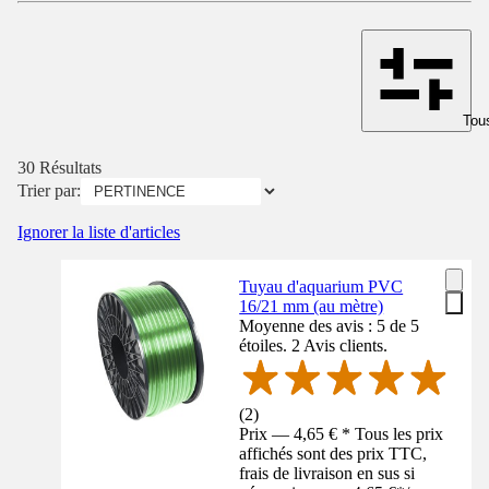
Tous
30 Résultats
Trier par:
Ignorer la liste d'articles
Tuyau d'aquarium PVC
16/21 mm (au mètre)
Moyenne des avis : 5 de 5
étoiles. 2 Avis clients.
(
2
)
Prix — 4,65 € * Tous les prix
affichés sont des prix TTC,
frais de livraison en sus si