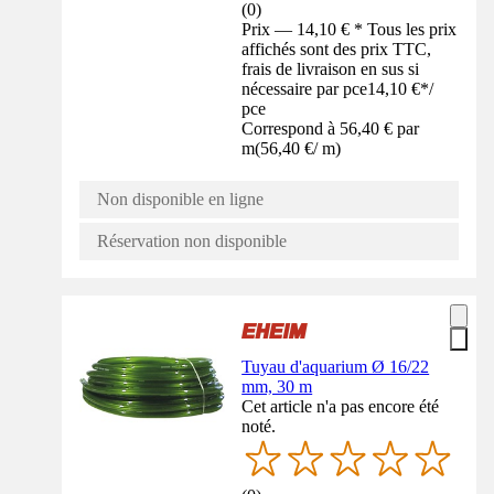
(
0
)
Prix — 14,10 € * Tous les prix
affichés sont des prix TTC,
frais de livraison en sus si
nécessaire par pce
14,10 €
*
/
pce
Correspond à 56,40 € par
m
(
56,40 €
/
m
)
Non disponible en ligne
Réservation non disponible
Tuyau d'aquarium Ø 16/22
mm, 30 m
Cet article n'a pas encore été
noté.