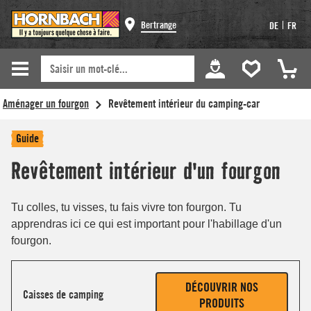
Bertrange
|
DE
FR