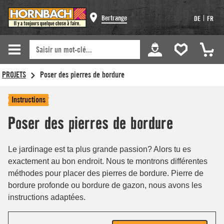
Bertrange
|
DE
FR