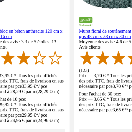
loc en béton anthracite 120 cm x
Muret floral de soutènemen
 16 cm
gris 48 cm x 38 cm x 30 cm
des avis : 3.3 de 5 étoiles. 13
Moyenne des avis : 4.6 de 5 
nts.
Avis clients.
(
123
)
3,95 € * Tous les prix affichés
Prix — 3,70 € * Tous les pri
 prix TTC, frais de livraison en sus
des prix TTC, frais de livrai
saire par pce
33,95 €
*
/
pce
nécessaire par pce
3,70 €
*
/
p
ond à 28,29 € par m
(
28,29 €
/
m
)
Pour l'achat de 30 pce:
chat de 10 pce:
Prix — 3,65 € * Tous les pri
9,95 € * Tous les prix affichés
des prix TTC, frais de livrai
 prix TTC, frais de livraison en sus
nécessaire par pce
3,65 €
*
/
p
saire par pce
29,95 €
*
/
pce
ond à 24,96 € par m
(
24,96 €
/
m
)