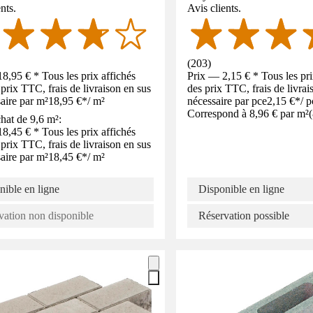
nts.
Avis clients.
(
203
)
8,95 € * Tous les prix affichés
Prix — 2,15 € * Tous les pri
 prix TTC, frais de livraison en sus
des prix TTC, frais de livrai
saire par m²
18,95 €
*
/
m²
nécessaire par pce
2,15 €
*
/
p
Correspond à 8,96 € par m²
(
chat de 9,6 m²:
8,45 € * Tous les prix affichés
 prix TTC, frais de livraison en sus
saire par m²
18,45 €
*
/
m²
nible en ligne
Disponible en ligne
vation non disponible
Réservation possible