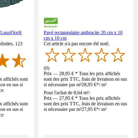
t LusoFlor®
Pavé rectangulaire anthracite 20 cm x 10
cm x 10 cm
étoiles. 123
Cet article n'a pas encore été noté.
(
0
)
Prix — 28,95 € * Tous les prix affichés
x affichés sont
sont des prix TTC, frais de livraison en sus
son en sus si
si nécessaire par m²
28,95 €
*
/
m²
ce
Pour l'achat de 8,64 m²:
Prix — 27,95 € * Tous les prix affichés
x affichés sont
sont des prix TTC, frais de livraison en sus
son en sus si
si nécessaire par m²
27,95 €
*
/
m²
ce