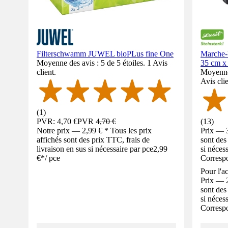
Filterschwamm JUWEL bioPLus fine One
Marche-b
Moyenne des avis : 5 de 5 étoiles. 1 Avis
35 cm x
client.
Moyenne 
Avis clie
(
1
)
PVR: 4,70 €
PVR
4,70 €
(
13
)
Notre prix — 2,99 € * Tous les prix
Prix — 3
affichés sont des prix TTC, frais de
sont des
livraison en sus si nécessaire par pce
2,99
si néces
€
*
/
pce
Corresp
Pour l'a
Prix — 2
sont des
si néces
Corresp