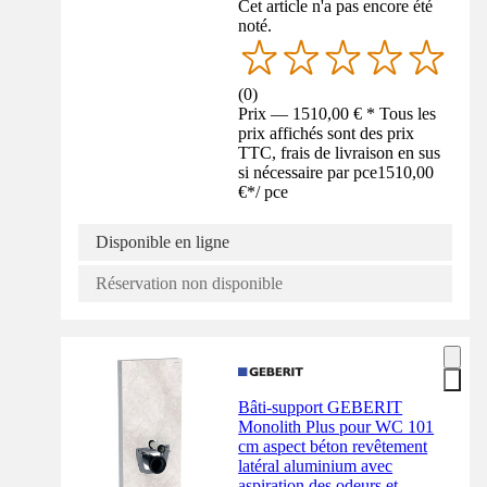
Cet article n'a pas encore été
noté.
(
0
)
Prix — 1510,00 € * Tous les
prix affichés sont des prix
TTC, frais de livraison en sus
si nécessaire par pce
1510,00
€
*
/
pce
Disponible en ligne
Réservation non disponible
Bâti-support GEBERIT
Monolith Plus pour WC 101
cm aspect béton revêtement
latéral aluminium avec
aspiration des odeurs et