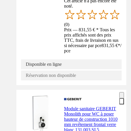
Cet article n'a pas encore été
noté.
(
0
)
Prix — 831,55 € * Tous les
prix affichés sont des prix
TTC, frais de livraison en sus
si nécessaire par pce
831,55 €
*
/
pce
Disponible en ligne
Réservation non disponible
Module sanitaire GEBERIT
Monolith pour WC à poser
hauteur de construction 1010
mm revêtement frontal verre
blanc 131.003.SI.5