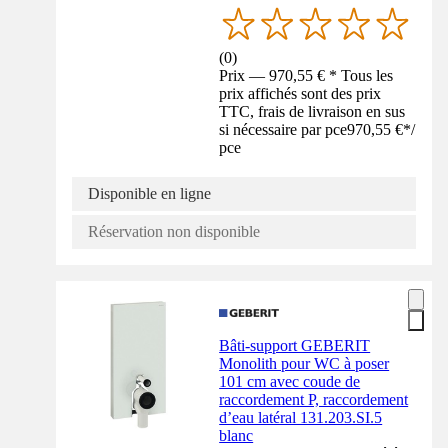
(
0
)
Prix — 970,55 € * Tous les
prix affichés sont des prix
TTC, frais de livraison en sus
si nécessaire par pce
970,55 €
*
/
pce
Disponible en ligne
Réservation non disponible
Bâti-support GEBERIT
Monolith pour WC à poser
101 cm avec coude de
raccordement P, raccordement
d’eau latéral 131.203.SI.5
blanc