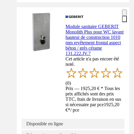
Module sanitaire GEBERIT
Monolith Plus pour WC lavant
hauteur de construction 1010
mm revêtement frontal aspect
béton / grès cérame
131.222.JV.7
Cet article n'a pas encore été
noté.
(
0
)
Prix — 1925,20 € * Tous les
prix affichés sont des prix
TTC, frais de livraison en sus
si nécessaire par pce
1925,20
€
*
/
pce
Disponible en ligne