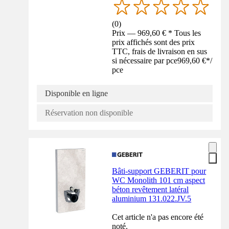
(
0
)
Prix — 969,60 € * Tous les
prix affichés sont des prix
TTC, frais de livraison en sus
si nécessaire par pce
969,60 €
*
/
pce
Disponible en ligne
Réservation non disponible
Bâti-support GEBERIT pour
WC Monolith 101 cm aspect
béton revêtement latéral
aluminium 131.022.JV.5
Cet article n'a pas encore été
noté.