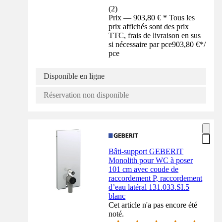
(
2
)
Prix — 903,80 € * Tous les
prix affichés sont des prix
TTC, frais de livraison en sus
si nécessaire par pce
903,80 €
*
/
pce
Disponible en ligne
Réservation non disponible
Bâti-support GEBERIT
Monolith pour WC à poser
101 cm avec coude de
raccordement P, raccordement
d’eau latéral 131.033.SI.5
blanc
Cet article n'a pas encore été
noté.