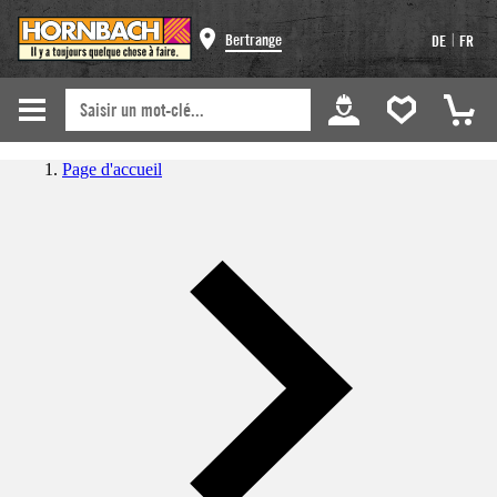
|
Bertrange
DE
FR
Page d'accueil