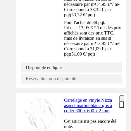
nécessaire par m²
14,95 €
*
/
m²
Correspond à 33,32 € par
pqt
(
33,32 €
/
pqt
)
Pour l'achat de 38 pqt:
Prix — 13,95 € * Tous les prix
affichés sont des prix TTC,
frais de livraison en sus si
nécessaire par m²
13,95 €
*
/
m²
Correspond à 31,09 € par
pqt
(
31,09 €
/
pqt
)
Disponible en ligne
Réservation non disponible
Carrelage en vinyle Nizza
aspect marbre blanc-gris à
coller 300 x 600 x 2 mm
Cet article n'a pas encore été
noté.