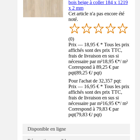
bois beige à coller 184 x 1219
x 2 mm
Cet article n'a pas encore été
noté.
(
0
)
Prix — 18,95 € * Tous les prix
affichés sont des prix TTC,
frais de livraison en sus si
nécessaire par m²
18,95 €
*
/
m²
Correspond à 89,25 € par
pqt
(
89,25 €
/
pqt
)
Pour l'achat de 32,357 pqt:
Prix — 16,95 € * Tous les prix
affichés sont des prix TTC,
frais de livraison en sus si
nécessaire par m²
16,95 €
*
/
m²
Correspond à 79,83 € par
pqt
(
79,83 €
/
pqt
)
Disponible en ligne