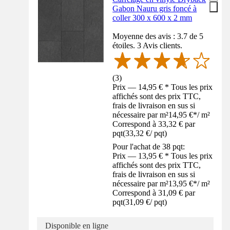
Gabon Nauru gris foncé à
coller 300 x 600 x 2 mm
Moyenne des avis : 3.7 de 5
étoiles. 3 Avis clients.
(
3
)
Prix — 14,95 € * Tous les prix
affichés sont des prix TTC,
frais de livraison en sus si
nécessaire par m²
14,95 €
*
/
m²
Correspond à 33,32 € par
pqt
(
33,32 €
/
pqt
)
Pour l'achat de 38 pqt:
Prix — 13,95 € * Tous les prix
affichés sont des prix TTC,
frais de livraison en sus si
nécessaire par m²
13,95 €
*
/
m²
Correspond à 31,09 € par
pqt
(
31,09 €
/
pqt
)
Disponible en ligne