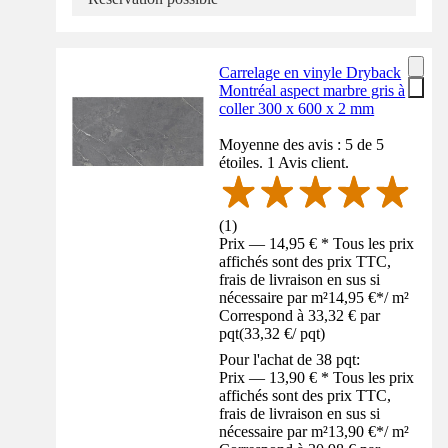
Carrelage en vinyle Dryback
Montréal aspect marbre gris à
coller 300 x 600 x 2 mm
Moyenne des avis : 5 de 5
étoiles. 1 Avis client.
(
1
)
Prix — 14,95 € * Tous les prix
affichés sont des prix TTC,
frais de livraison en sus si
nécessaire par m²
14,95 €
*
/
m²
Correspond à 33,32 € par
pqt
(
33,32 €
/
pqt
)
Pour l'achat de 38 pqt:
Prix — 13,90 € * Tous les prix
affichés sont des prix TTC,
frais de livraison en sus si
nécessaire par m²
13,90 €
*
/
m²