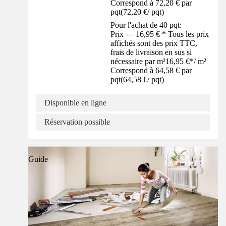
Correspond à 72,20 € par
pqt
(
72,20 €
/
pqt
)
Pour l'achat de 40 pqt:
Prix — 16,95 € * Tous les prix
affichés sont des prix TTC,
frais de livraison en sus si
nécessaire par m²
16,95 €
*
/
m²
Correspond à 64,58 € par
pqt
(
64,58 €
/
pqt
)
Disponible en ligne
Réservation possible
Guide