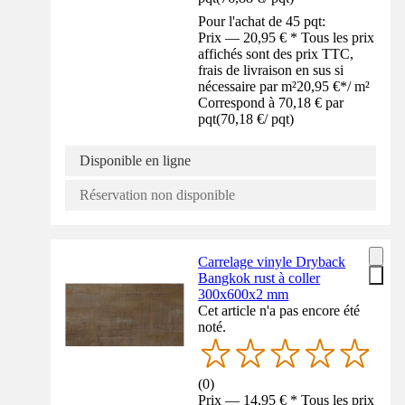
Pour l'achat de 45 pqt:
Prix — 20,95 € * Tous les prix
affichés sont des prix TTC,
frais de livraison en sus si
nécessaire par m²
20,95 €
*
/
m²
Correspond à 70,18 € par
pqt
(
70,18 €
/
pqt
)
Disponible en ligne
Réservation non disponible
Carrelage vinyle Dryback
Bangkok rust à coller
300x600x2 mm
Cet article n'a pas encore été
noté.
(
0
)
Prix — 14,95 € * Tous les prix