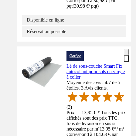
Correspond à 30,98 € par
pqt
(
30,98 €
/
pqt
)
Disponible en ligne
Réservation possible
Lé de sous-couche Smart Fix
autocollant pour sols en vinyle
à coller
Moyenne des avis : 4.7 de 5
étoiles. 3 Avis clients.
(
3
)
Prix — 13,95 € * Tous les prix
affichés sont des prix TTC,
frais de livraison en sus si
nécessaire par m²
13,95 €
*
/
m²
Correspond à 104,63 € par