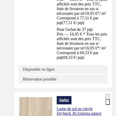
affichés sont des prix TTC,
frais de livraison en sus si
nécessaire par m²
18,95 €
*
/
m²
Correspond à 77,51 € par
pqt
(
77,51 €
/
pqt
)
Pour l'achat de 37 pqt:
Prix — 16,95 € * Tous les prix
affichés sont des prix TTC,
frais de livraison en sus si
nécessaire par m²
16,95 €
*
/
m²
Correspond à 69,33 € par
pqt
(
69,33 €
/
pqt
)
Disponible en ligne
Réservation possible
Lame de sol en vinyle
Dryback 30 Arizona aspect