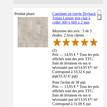
Produit phare
Carrelage en vinyle Dryback
Tonga Limore gris clair à
coller 300 x 600 x 2 mm
Moyenne des avis : 5 de 5
étoiles. 2 Avis clients.
(
2
)
Prix — 14,95 € * Tous les prix
affichés sont des prix TTC,
frais de livraison en sus si
nécessaire par m²
14,95 €
*
/
m²
Correspond à 33,32 € par
pqt
(
33,32 €
/
pqt
)
Pour l'achat de 38 pqt:
Prix — 13,95 € * Tous les prix
affichés sont des prix TTC,
frais de livraison en sus si
nécessaire par m²
13,95 €
*
/
m²
Correspond à 31,09 € par