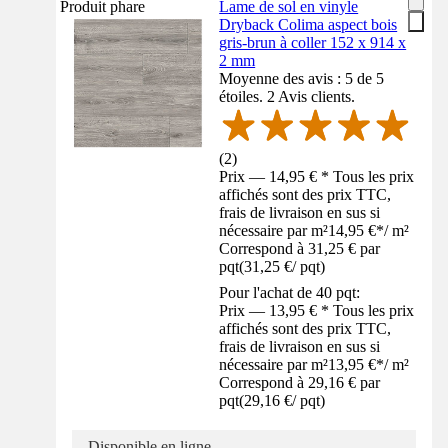
Produit phare
Lame de sol en vinyle
Dryback Colima aspect bois
gris-brun à coller 152 x 914 x
2 mm
Moyenne des avis : 5 de 5
étoiles. 2 Avis clients.
(
2
)
Prix — 14,95 € * Tous les prix
affichés sont des prix TTC,
frais de livraison en sus si
nécessaire par m²
14,95 €
*
/
m²
Correspond à 31,25 € par
pqt
(
31,25 €
/
pqt
)
Pour l'achat de 40 pqt:
Prix — 13,95 € * Tous les prix
affichés sont des prix TTC,
frais de livraison en sus si
nécessaire par m²
13,95 €
*
/
m²
Correspond à 29,16 € par
pqt
(
29,16 €
/
pqt
)
Disponible en ligne