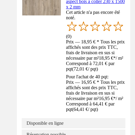
aspect bois à coller 230 x 1500
x 2 mm
Cet article n'a pas encore été
noté.
(
0
)
Prix — 18,95 € * Tous les prix
affichés sont des prix TTC,
frais de livraison en sus si
nécessaire par m²
18,95 €
*
/
m²
Correspond à 72,01 € par
pqt
(
72,01 €
/
pqt
)
Pour l'achat de 40 pqt:
Prix — 16,95 € * Tous les prix
affichés sont des prix TTC,
frais de livraison en sus si
nécessaire par m²
16,95 €
*
/
m²
Correspond à 64,41 € par
pqt
(
64,41 €
/
pqt
)
Disponible en ligne
Réservation possible