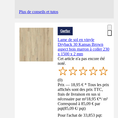
Plus de conseils et tutos
Lame de sol en vinyle
Dryback 30 Kansas Brown
aspect bois marron à coller 230
x 1500 x 2 mm
Cet article n'a pas encore été
noté.
(
0
)
Prix — 18,95 € * Tous les prix
affichés sont des prix TTC,
frais de livraison en sus si
nécessaire par m²
18,95 €
*
/
m²
Correspond à 85,09 € par
pqt
(
85,09 €
/
pqt
)
Pour l'achat de 33,853 pqt: