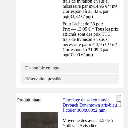
frais de livraison en sus si
nécessaire par m²
14,95 €
*
/
m²
Correspond à 33,32 € par
pqt
(
33,32 €
/
pqt
)
Pour l'achat de 38 pqt:
Prix — 13,95 € * Tous les prix
affichés sont des prix TTC,
frais de livraison en sus si
nécessaire par m²
13,95 €
*
/
m²
Correspond à 31,09 € par
pqt
(
31,09 €
/
pqt
)
Disponible en ligne
Réservation possible
Produit phare
Carrelage de sol en vinyle
Dryback Downtown gris-bleu
à coller 300x600x2 mm
Moyenne des avis : 4.5 de 5
étoiles. 2 Avis clients.