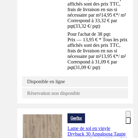
affichés sont des prix TTC,
frais de livraison en sus si
nécessaire par m²
14,95 €
*
/
m²
Correspond à 33,32 € par
pqt
(
33,32 €
/
pqt
)
Pour l'achat de 38 pqt:
Prix — 13,95 € * Tous les prix
affichés sont des prix TTC,
frais de livraison en sus si
nécessaire par m²
13,95 €
*
/
m²
Correspond à 31,09 € par
pqt
(
31,09 €
/
pqt
)
Disponible en ligne
Réservation non disponible
Lame de sol en vinyle
Dryback 30 Appaloosa Taupe