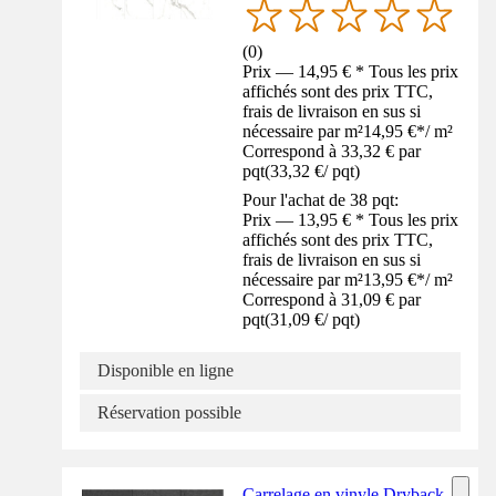
(
0
)
Prix — 14,95 € * Tous les prix
affichés sont des prix TTC,
frais de livraison en sus si
nécessaire par m²
14,95 €
*
/
m²
Correspond à 33,32 € par
pqt
(
33,32 €
/
pqt
)
Pour l'achat de 38 pqt:
Prix — 13,95 € * Tous les prix
affichés sont des prix TTC,
frais de livraison en sus si
nécessaire par m²
13,95 €
*
/
m²
Correspond à 31,09 € par
pqt
(
31,09 €
/
pqt
)
Disponible en ligne
Réservation possible
Carrelage en vinyle Dryback