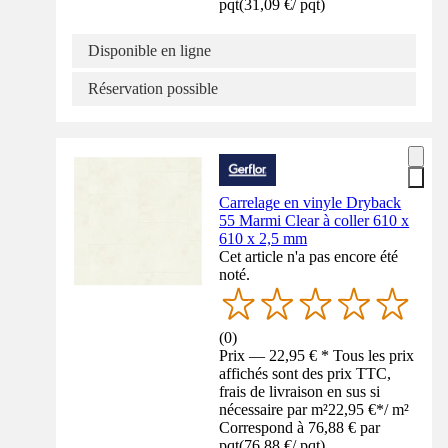
pqt
(
31,09 €
/
pqt
)
Disponible en ligne
Réservation possible
Carrelage en vinyle Dryback
55 Marmi Clear à coller 610 x
610 x 2,5 mm
Cet article n'a pas encore été
noté.
(
0
)
Prix — 22,95 € * Tous les prix
affichés sont des prix TTC,
frais de livraison en sus si
nécessaire par m²
22,95 €
*
/
m²
Correspond à 76,88 € par
pqt
(
76,88 €
/
pqt
)