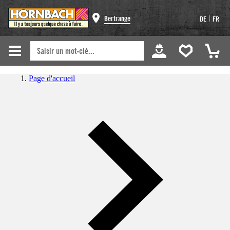
|
Bertrange
DE
FR
Page d'accueil