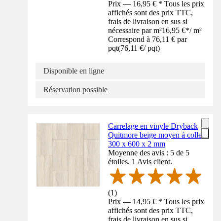
Prix — 16,95 € * Tous les prix
affichés sont des prix TTC,
frais de livraison en sus si
nécessaire par m²
16,95 €
*
/
m²
Correspond à 76,11 € par
pqt
(
76,11 €
/
pqt
)
Disponible en ligne
Réservation possible
Carrelage en vinyle Dryback
Quitmore beige moyen à coller
300 x 600 x 2 mm
Moyenne des avis : 5 de 5
étoiles. 1 Avis client.
(
1
)
Prix — 14,95 € * Tous les prix
affichés sont des prix TTC,
frais de livraison en sus si