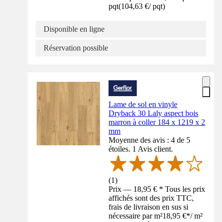
pqt
(
104,63 €
/
pqt
)
Disponible en ligne
Réservation possible
Lame de sol en vinyle
Dryback 30 Laly aspect bois
marron à coller 184 x 1219 x 2
mm
Moyenne des avis : 4 de 5
étoiles. 1 Avis client.
(
1
)
Prix — 18,95 € * Tous les prix
affichés sont des prix TTC,
frais de livraison en sus si
nécessaire par m²
18,95 €
*
/
m²