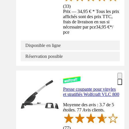
(
33
)
Prix — 34,95 € * Tous les prix
affichés sont des prix TTC,
frais de livraison en sus si
nécessaire par pce
34,95 €
*
/
pce
Disponible en ligne
Réservation possible
Presse coupante pour vinyles
et stratifiés Wolfcraft VLC 800
Moyenne des avis : 3.7 de 5
étoiles. 77 Avis clients.
(
77
)