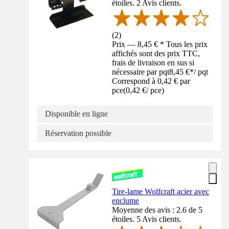
étoiles. 2 Avis clients.
(
2
)
Prix — 8,45 € * Tous les prix
affichés sont des prix TTC,
frais de livraison en sus si
nécessaire par pqt
8,45 €
*
/
pqt
Correspond à 0,42 € par
pce
(
0,42 €
/
pce
)
Disponible en ligne
Réservation possible
Tire-lame Wolfcraft acier avec
enclume
Moyenne des avis : 2.6 de 5
étoiles. 5 Avis clients.