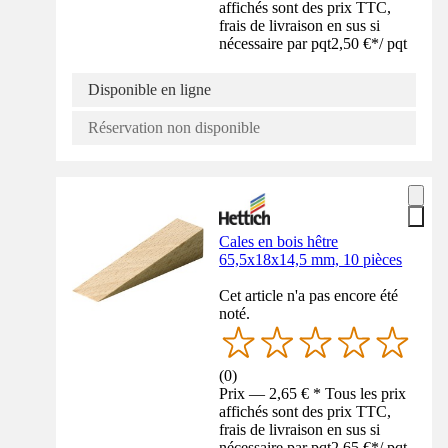
affichés sont des prix TTC,
frais de livraison en sus si
nécessaire par pqt
2,50 €
*
/
pqt
Disponible en ligne
Réservation non disponible
Cales en bois hêtre
65,5x18x14,5 mm, 10 pièces
Cet article n'a pas encore été
noté.
(
0
)
Prix — 2,65 € * Tous les prix
affichés sont des prix TTC,
frais de livraison en sus si
nécessaire par pqt
2,65 €
*
/
pqt