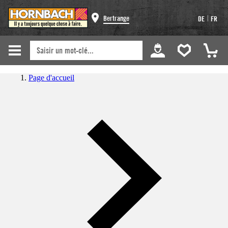
|
Bertrange
DE
FR
Page d'accueil