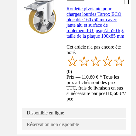
Roulette pivotante pour
charges lourdes Tarrox ECO
blocable 160x50 mm avec
jante alu et surface de
roulement PU jusqu’à 550 kg,
taille de la plaque 100x85 mm
Cet article n'a pas encore été
noté.
(
0
)
Prix — 110,60 € * Tous les
prix affichés sont des prix
TTC, frais de livraison en sus
si nécessaire par pce
110,60 €
*
/
pce
Disponible en ligne
Réservation non disponible