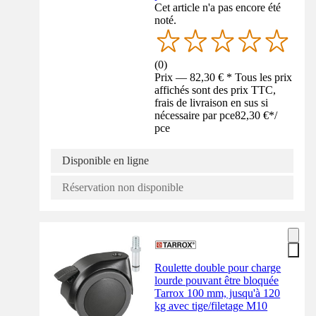
Cet article n'a pas encore été
noté.
(
0
)
Prix — 82,30 € * Tous les prix
affichés sont des prix TTC,
frais de livraison en sus si
nécessaire par pce
82,30 €
*
/
pce
Disponible en ligne
Réservation non disponible
Roulette double pour charge
lourde pouvant être bloquée
Tarrox 100 mm, jusqu'à 120
kg avec tige/filetage M10