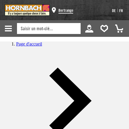
|
Bertrange
DE
FR
Page d'accueil