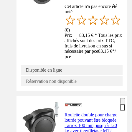
Cet article n'a pas encore été
noté.
(
0
)
Prix — 83,15 € * Tous les prix
affichés sont des prix TTC,
frais de livraison en sus si
nécessaire par pce
83,15 €
*
/
pce
Disponible en ligne
Réservation non disponible
Roulette double pour charge
lourde pouvant être bloquée
Tarrox 100 mm, jusqu'à 120
kg avec tige/filetage M12