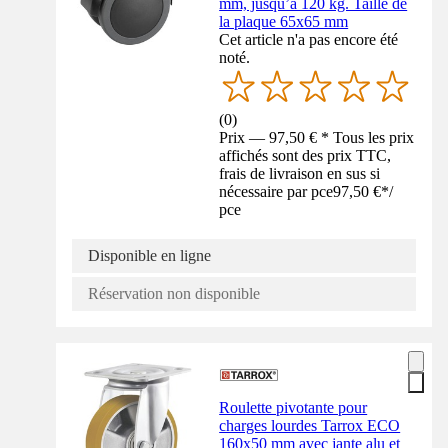
mm, jusqu’à 120 kg. Taille de
la plaque 65x65 mm
Cet article n'a pas encore été
noté.
(
0
)
Prix — 97,50 € * Tous les prix
affichés sont des prix TTC,
frais de livraison en sus si
nécessaire par pce
97,50 €
*
/
pce
Disponible en ligne
Réservation non disponible
Roulette pivotante pour
charges lourdes Tarrox ECO
160x50 mm avec jante alu et