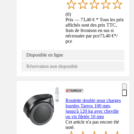
(
0
)
Prix — 73,40 € * Tous les prix
affichés sont des prix TTC,
frais de livraison en sus si
nécessaire par pce
73,40 €
*
/
pce
Disponible en ligne
Réservation non disponible
Roulette double pour charges
lourdes Tarrox 100 mm,
jusqu'à 120 kg avec cheville
ou vis filetée 10 mm
Cet article n'a pas encore été
noté.