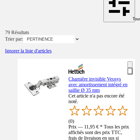
Tous
79 Résultats
Trier par:
Ignorer la liste d'articles
Charnière invisible Veosys
avec amortissement intégré en
saillie Ø 35 mm
Cet article n'a pas encore été
noté.
(
0
)
Prix — 11,95 € * Tous les prix
affichés sont des prix TTC,
frais de livraison en sus si