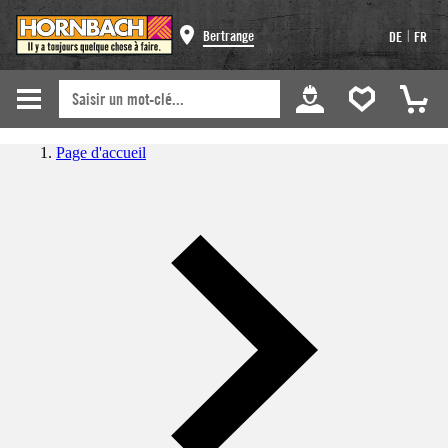
|
Bertrange
DE
FR
Page d'accueil