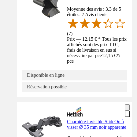
Moyenne des avis : 3.3 de 5
étoiles. 7 Avis clients.
(
7
)
Prix — 12,15 € * Tous les prix
affichés sont des prix TTC,
frais de livraison en sus si
nécessaire par pce
12,15 €
*
/
pce
Disponible en ligne
Réservation possible
Charnière invisible SlideOn à
visser Ø 35 mm noir apparente