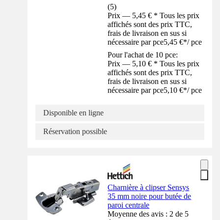
(
5
)
Prix — 5,45 € * Tous les prix
affichés sont des prix TTC,
frais de livraison en sus si
nécessaire par pce
5,45 €
*
/
pce
Pour l'achat de 10 pce:
Prix — 5,10 € * Tous les prix
affichés sont des prix TTC,
frais de livraison en sus si
nécessaire par pce
5,10 €
*
/
pce
Disponible en ligne
Réservation possible
Charnière à clipser Sensys
35 mm noire pour butée de
paroi centrale
Moyenne des avis : 2 de 5