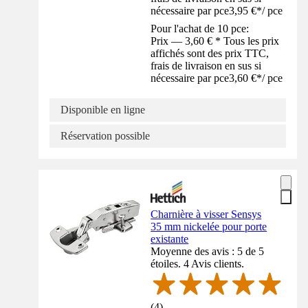
nécessaire par pce
3,95 €
*
/
pce
Pour l'achat de 10 pce:
Prix — 3,60 € * Tous les prix
affichés sont des prix TTC,
frais de livraison en sus si
nécessaire par pce
3,60 €
*
/
pce
Disponible en ligne
Réservation possible
Charnière à visser Sensys
35 mm nickelée pour porte
existante
Moyenne des avis : 5 de 5
étoiles. 4 Avis clients.
(
4
)