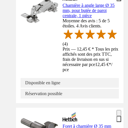
Charnière à angle large Ø 35
mm, pour butée de paroi
centrale, 1 pièce
Moyenne des avis : 5 de 5
étoiles. 4 Avis clients.
(
4
)
Prix — 12,45 € * Tous les prix
affichés sont des prix TTC,
frais de livraison en sus si
nécessaire par pce
12,45 €
*
/
pce
Disponible en ligne
Réservation possible
Foret à charnière Ø 35 mm