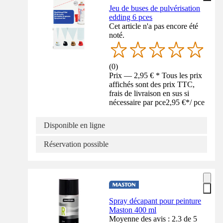
Jeu de buses de pulvérisation
edding 6 pces
Cet article n'a pas encore été
noté.
(
0
)
Prix — 2,95 € * Tous les prix
affichés sont des prix TTC,
frais de livraison en sus si
nécessaire par pce
2,95 €
*
/
pce
Disponible en ligne
Réservation possible
Spray décapant pour peinture
Maston 400 ml
Moyenne des avis : 2.3 de 5