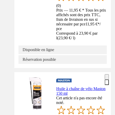
(
0
)
Prix — 11,95 € * Tous les prix
affichés sont des prix TTC,
frais de livraison en sus si
nécessaire par pce
11,95 €
*
/
pce
Correspond à 23,90 € par
l
(
23,90 €
/
l
)
Disponible en ligne
Réservation possible
Huile à chaîne de vélo Maston
150 ml
Cet article n'a pas encore été
noté.