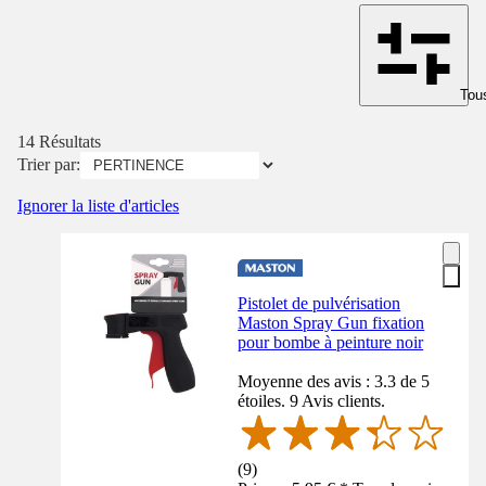
Tous
14 Résultats
Trier par:
Ignorer la liste d'articles
Pistolet de pulvérisation
Maston Spray Gun fixation
pour bombe à peinture noir
Moyenne des avis : 3.3 de 5
étoiles. 9 Avis clients.
(
9
)