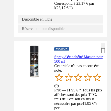
Correspond à 23,17 € par
l
(
23,17 €
/
l
)
Disponible en ligne
Réservation non disponible
Spray d'étanchéité Maston noir
500 ml
Cet article n'a pas encore été
noté.
(
0
)
Prix — 11,95 € * Tous les prix
affichés sont des prix TTC,
frais de livraison en sus si
nécessaire par pce
11,95 €
*
/
pce