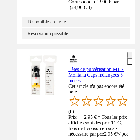
Correspond à 23,90 € par
l
(
23,90 €
/
l
)
Disponible en ligne
Réservation possible
Têtes de pulvérisation MTN
Montana Caps mélangées 5
pièces
Cet article n'a pas encore été
noté.
(
0
)
Prix — 2,95 € * Tous les prix
affichés sont des prix TTC,
frais de livraison en sus si
nécessaire par pce
2,95 €
*
/
pce