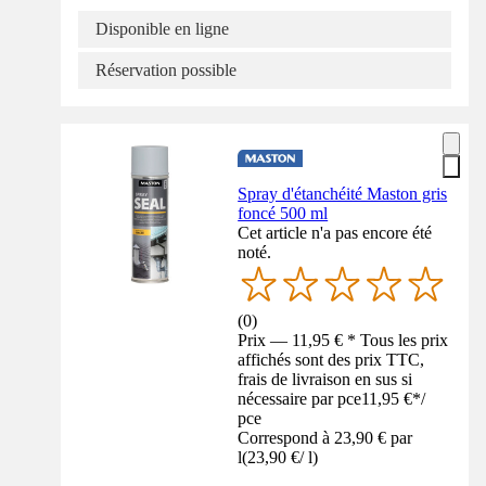
Disponible en ligne
Réservation possible
Spray d'étanchéité Maston gris
foncé 500 ml
Cet article n'a pas encore été
noté.
(
0
)
Prix — 11,95 € * Tous les prix
affichés sont des prix TTC,
frais de livraison en sus si
nécessaire par pce
11,95 €
*
/
pce
Correspond à 23,90 € par
l
(
23,90 €
/
l
)