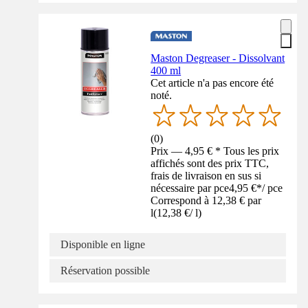
Maston Degreaser - Dissolvant
400 ml
Cet article n'a pas encore été
noté.
(
0
)
Prix — 4,95 € * Tous les prix
affichés sont des prix TTC,
frais de livraison en sus si
nécessaire par pce
4,95 €
*
/
pce
Correspond à 12,38 € par
l
(
12,38 €
/
l
)
Disponible en ligne
Réservation possible