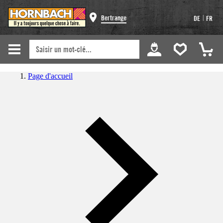
|
Bertrange
DE
FR
Page d'accueil