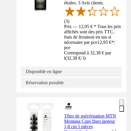
étoiles. 3 Avis clients.
(
3
)
Prix — 12,95 € * Tous les prix
affichés sont des prix TTC,
frais de livraison en sus si
nécessaire par pce
12,95 €
*
/
pce
Correspond à 32,38 € par
l
(
32,38 €
/
l
)
Disponible en ligne
Réservation possible
Têtes de pulvérisation MTN
Montana Caps fines largeur
1,8 cm 5 pièces