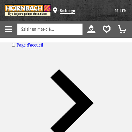
|
Bertrange
DE
FR
Page d'accueil