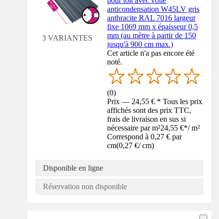
pour toit avec voile
anticondensation W45LV gris
anthracite RAL 7016 largeur
fixe 1069 mm x épaisseur 0,5
mm (au mètre à partir de 150
3 VARIANTES
jusqu'à 900 cm max.)
Cet article n'a pas encore été
noté.
(
0
)
Prix — 24,55 € * Tous les prix
affichés sont des prix TTC,
frais de livraison en sus si
nécessaire par m²
24,55 €
*
/
m²
Correspond à 0,27 € par
cm
(
0,27 €
/
cm
)
Disponible en ligne
Réservation non disponible