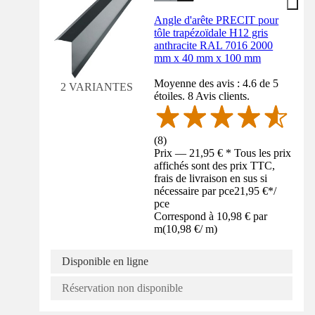
Angle d'arête PRECIT pour
tôle trapézoïdale H12 gris
anthracite RAL 7016 2000
mm x 40 mm x 100 mm
Moyenne des avis : 4.6 de 5
2 VARIANTES
étoiles. 8 Avis clients.
(
8
)
Prix — 21,95 € * Tous les prix
affichés sont des prix TTC,
frais de livraison en sus si
nécessaire par pce
21,95 €
*
/
pce
Correspond à 10,98 € par
m
(
10,98 €
/
m
)
Disponible en ligne
Réservation non disponible