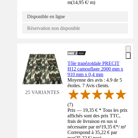
m
(
14,95 €
/
m
)
Disponible en ligne
Réservation non disponible
Tôle trapézoïdale PRECIT
H12 camouflage 2000 mm x
910 mm x 0,4 mm
Moyenne des avis : 4.9 de 5
étoiles. 7 Avis clients.
25 VARIANTES
(
7
)
Prix — 19,35 € * Tous les prix
affichés sont des prix TTC,
frais de livraison en sus si
nécessaire par m²
19,35 €
*
/
m²
Correspond à 35,22 € par
pce
(
35,22 €
/
pce
)