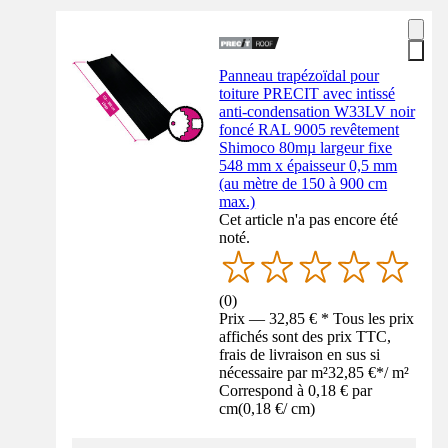
Panneau trapézoïdal pour
toiture PRECIT avec intissé
anti-condensation W33LV noir
foncé RAL 9005 revêtement
Shimoco 80mµ largeur fixe
548 mm x épaisseur 0,5 mm
(au mètre de 150 à 900 cm
max.)
Cet article n'a pas encore été
noté.
(
0
)
Prix — 32,85 € * Tous les prix
affichés sont des prix TTC,
frais de livraison en sus si
nécessaire par m²
32,85 €
*
/
m²
Correspond à 0,18 € par
cm
(
0,18 €
/
cm
)