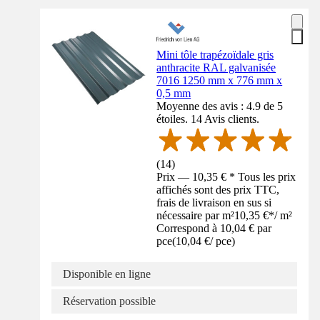
Mini tôle trapézoïdale gris
anthracite RAL galvanisée
7016 1250 mm x 776 mm x
0,5 mm
Moyenne des avis : 4.9 de 5
étoiles. 14 Avis clients.
(
14
)
Prix — 10,35 € * Tous les prix
affichés sont des prix TTC,
frais de livraison en sus si
nécessaire par m²
10,35 €
*
/
m²
Correspond à 10,04 € par
pce
(
10,04 €
/
pce
)
Disponible en ligne
Réservation possible