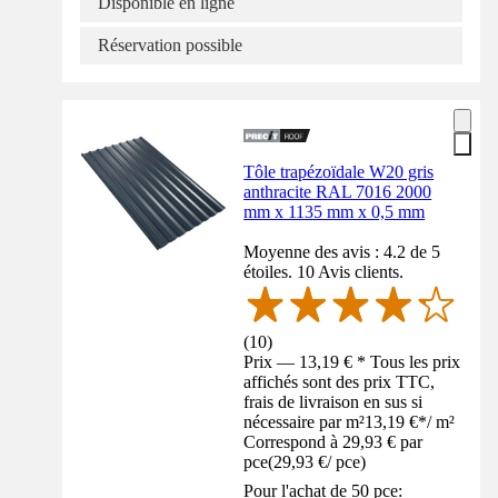
Disponible en ligne
Réservation possible
Tôle trapézoïdale W20 gris
anthracite RAL 7016 2000
mm x 1135 mm x 0,5 mm
Moyenne des avis : 4.2 de 5
étoiles. 10 Avis clients.
(
10
)
Prix — 13,19 € * Tous les prix
affichés sont des prix TTC,
frais de livraison en sus si
nécessaire par m²
13,19 €
*
/
m²
Correspond à 29,93 € par
pce
(
29,93 €
/
pce
)
Pour l'achat de 50 pce: