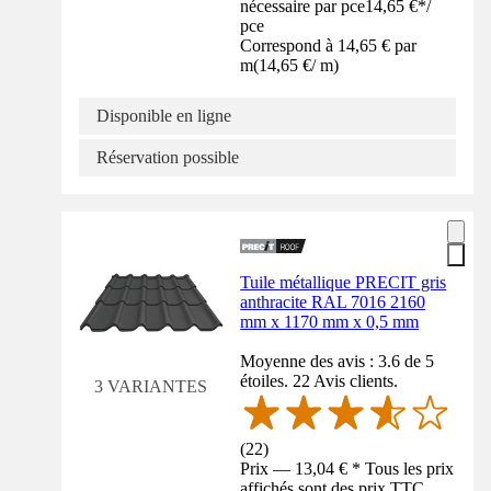
nécessaire par pce
14,65 €
*
/
pce
Correspond à 14,65 € par
m
(
14,65 €
/
m
)
Disponible en ligne
Réservation possible
Tuile métallique PRECIT gris
anthracite RAL 7016 2160
mm x 1170 mm x 0,5 mm
Moyenne des avis : 3.6 de 5
étoiles. 22 Avis clients.
3 VARIANTES
(
22
)
Prix — 13,04 € * Tous les prix
affichés sont des prix TTC,