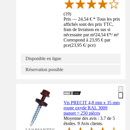
(
19
)
Prix — 24,54 € * Tous les prix
affichés sont des prix TTC,
frais de livraison en sus si
nécessaire par m²
24,54 €
*
/
m²
Correspond à 23,95 € par
pce
(
23,95 €
/
pce
)
Disponible en ligne
Réservation possible
Vis PRECIT 4,8 mm x 35 mm
rouge oxyde RAL 3009
paquet = 250 pièces
Moyenne des avis : 3.7 de 5
étoiles. 9 Avis clients.