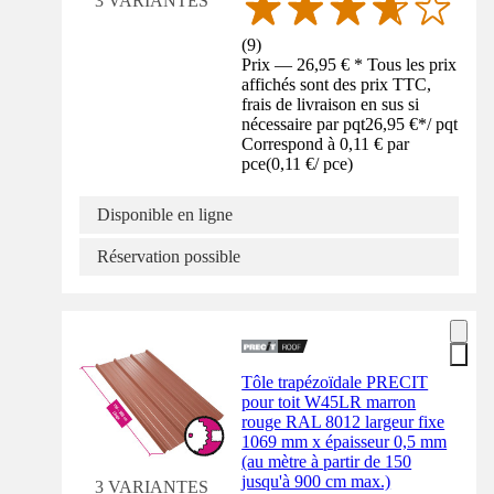
3 VARIANTES
(
9
)
Prix — 26,95 € * Tous les prix
affichés sont des prix TTC,
frais de livraison en sus si
nécessaire par pqt
26,95 €
*
/
pqt
Correspond à 0,11 € par
pce
(
0,11 €
/
pce
)
Disponible en ligne
Réservation possible
Tôle trapézoïdale PRECIT
pour toit W45LR marron
rouge RAL 8012 largeur fixe
1069 mm x épaisseur 0,5 mm
(au mètre à partir de 150
jusqu'à 900 cm max.)
3 VARIANTES