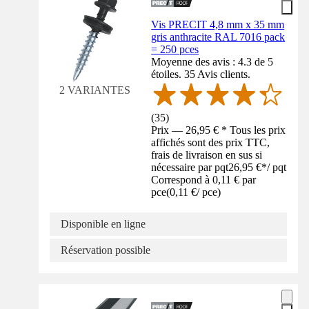
Vis PRECIT 4,8 mm x 35 mm
gris anthracite RAL 7016 pack
= 250 pces
Moyenne des avis : 4.3 de 5
étoiles. 35 Avis clients.
2 VARIANTES
(
35
)
Prix — 26,95 € * Tous les prix
affichés sont des prix TTC,
frais de livraison en sus si
nécessaire par pqt
26,95 €
*
/
pqt
Correspond à 0,11 € par
pce
(
0,11 €
/
pce
)
Disponible en ligne
Réservation possible