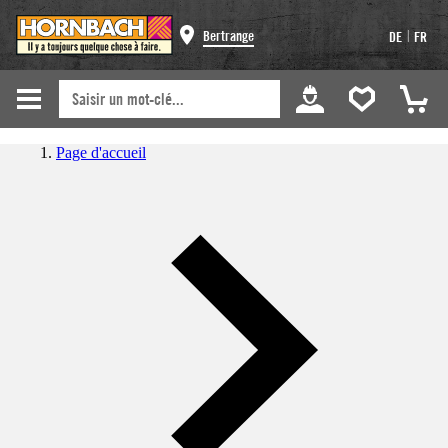
|
Bertrange
DE
FR
Page d'accueil