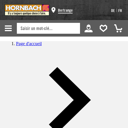
|
Bertrange
DE
FR
Page d'accueil