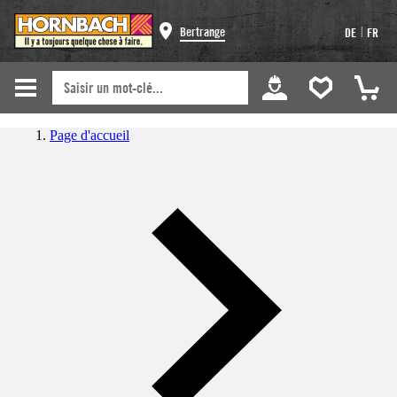
|
Bertrange
DE
FR
Page d'accueil