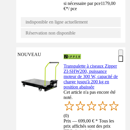
si nécessaire par pce
1179,00
€
*
/
pce
indisponible en ligne actuellement
Réservation non disponible
NOUVEAU
Transpalette à ciseaux Zipper
ZI-SHW200, puissance
moteur de 300 W, capacité de
charge jusqu'à 200 kg en
position abaissée
Cet article n'a pas encore été
noté.
(
0
)
Prix — 699,00 € * Tous les
prix affichés sont des prix