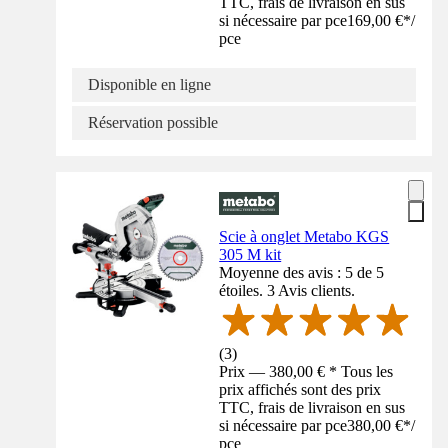
TTC, frais de livraison en sus
si nécessaire par pce
169,00 €
*
/
pce
Disponible en ligne
Réservation possible
Scie à onglet Metabo KGS
305 M kit
Moyenne des avis : 5 de 5
étoiles. 3 Avis clients.
(
3
)
Prix — 380,00 € * Tous les
prix affichés sont des prix
TTC, frais de livraison en sus
si nécessaire par pce
380,00 €
*
/
pce