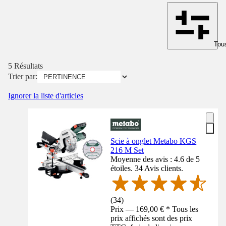
Tous
5 Résultats
Trier par:
Ignorer la liste d'articles
Scie à onglet Metabo KGS
216 M Set
Moyenne des avis : 4.6 de 5
étoiles. 34 Avis clients.
(
34
)
Prix — 169,00 € * Tous les
prix affichés sont des prix