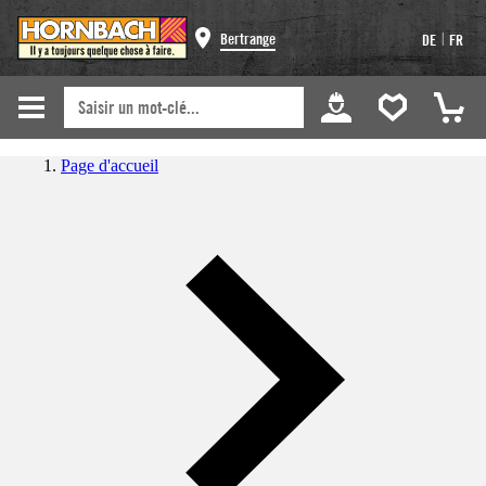
|
Bertrange
DE
FR
Page d'accueil