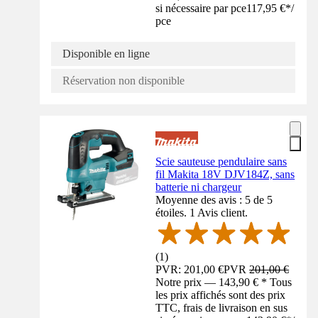
si nécessaire par pce
117,95 €
*
/
pce
Disponible en ligne
Réservation non disponible
Scie sauteuse pendulaire sans
fil Makita 18V DJV184Z, sans
batterie ni chargeur
Moyenne des avis : 5 de 5
étoiles. 1 Avis client.
(
1
)
PVR: 201,00 €
PVR
201,00 €
Notre prix — 143,90 € * Tous
les prix affichés sont des prix
TTC, frais de livraison en sus