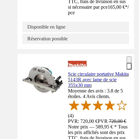
TTC, frais de livraison en sus
si nécessaire par pce
165,00 €
*
/
pce
Disponible en ligne
Réservation possible
Scie circulaire portative Makita
5143R avec lame de scie
355x30 mm
Moyenne des avis : 3.8 de 5
étoiles. 4 Avis clients.
(
4
)
PVR: 720,00 €
PVR
720,00 €
Notre prix — 589,95 € * Tous
les prix affichés sont des prix
TTC, frais de livraison en sus