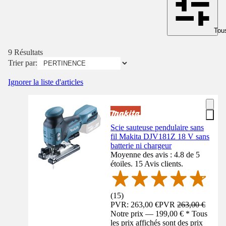
Tous
9 Résultats
Trier par:
Ignorer la liste d'articles
Scie sauteuse pendulaire sans
fil Makita DJV181Z 18 V sans
batterie ni chargeur
Moyenne des avis : 4.8 de 5
étoiles. 15 Avis clients.
(
15
)
PVR: 263,00 €
PVR
263,00 €
Notre prix — 199,00 € * Tous
les prix affichés sont des prix