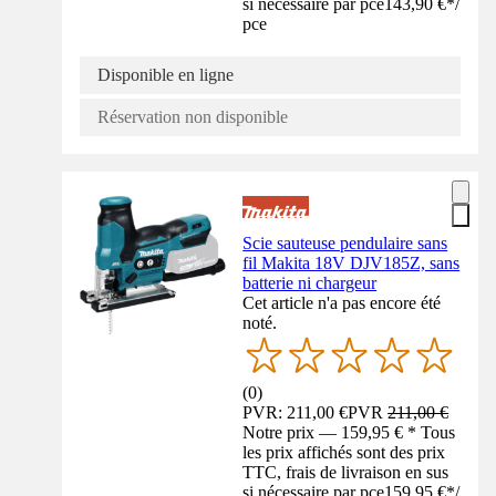
si nécessaire par pce
143,90 €
*
/
pce
Disponible en ligne
Réservation non disponible
Scie sauteuse pendulaire sans
fil Makita 18V DJV185Z, sans
batterie ni chargeur
Cet article n'a pas encore été
noté.
(
0
)
PVR: 211,00 €
PVR
211,00 €
Notre prix — 159,95 € * Tous
les prix affichés sont des prix
TTC, frais de livraison en sus
si nécessaire par pce
159,95 €
*
/