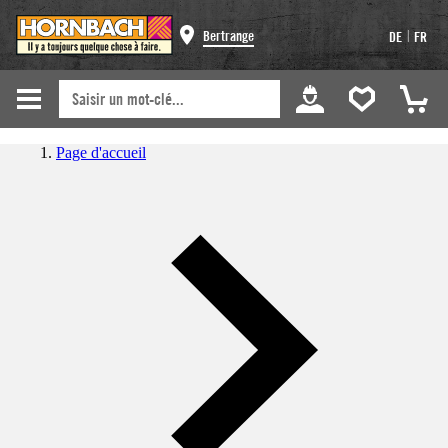
|
Bertrange
DE
FR
Page d'accueil