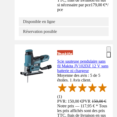
TTC, frais de livraison en sus
si nécessaire par pce
179,00 €
*
/
pce
Disponible en ligne
Réservation possible
Scie sauteuse pendulaire sans
fil Makita JV102DZ 12 V sans
batterie ni chargeur
Moyenne des avis : 5 de 5
étoiles. 1 Avis client.
(
1
)
PVR: 150,00 €
PVR
150,00 €
Notre prix — 117,95 € * Tous
les prix affichés sont des prix
TTC, frais de livraison en sus