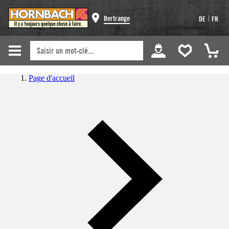
|
Bertrange
DE
FR
Page d'accueil