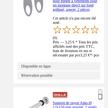
pour tringle à vêtements pour
un montage direct sur fond
grillagé, argent, 2 pièces
Cet article n'a pas encore été
noté.
(
0
)
Prix — 3,25 € * Tous les prix
affichés sont des prix TTC,
frais de livraison en sus si
nécessaire par pce
3,25 €
*
/
pce
Disponible en ligne
Réservation possible
Support de rayon Atlas Ø
12x150 mm argenté, 2 unités