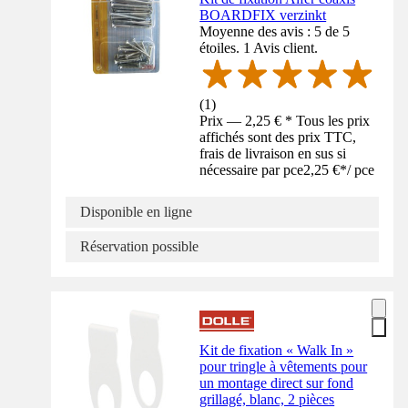
BOARDFIX verzinkt
Moyenne des avis : 5 de 5
étoiles. 1 Avis client.
(
1
)
Prix — 2,25 € * Tous les prix
affichés sont des prix TTC,
frais de livraison en sus si
nécessaire par pce
2,25 €
*
/
pce
Disponible en ligne
Réservation possible
Kit de fixation « Walk In »
pour tringle à vêtements pour
un montage direct sur fond
grillagé, blanc, 2 pièces