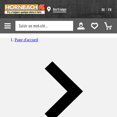
|
Bertrange
DE
FR
Page d'accueil