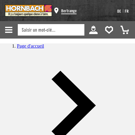
|
Bertrange
DE
FR
Page d'accueil