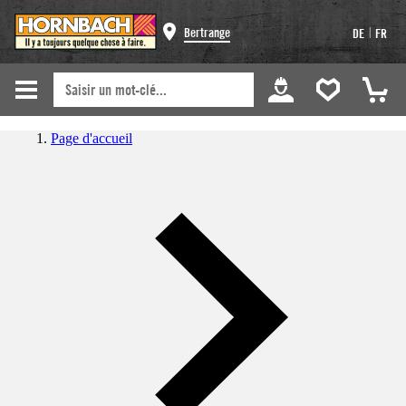
|
Bertrange
DE
FR
Page d'accueil