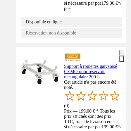
si nécessaire par pce
179,00 €
*
/
pce
Disponible en ligne
Réservation non disponible
Support à roulettes galvanisé
CEMO pour réservoir
rectangulaire 200 L
Cet article n'a pas encore été
noté.
(
0
)
Prix — 199,00 € * Tous les
prix affichés sont des prix
TTC, frais de livraison en sus
si nécessaire par pce
199,00 €
*
/