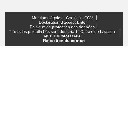
Mentions légales
Cookies
CGV
Déclaration d'accessibilité
Politique de protection des données
* Tous les prix affichés sont des prix TTC, frais de livraison
en sus si nécessaire
Rétraction du contrat