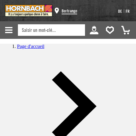
|
Bertrange
DE
FR
Page d'accueil