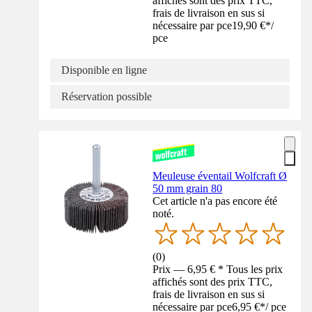
affichés sont des prix TTC,
frais de livraison en sus si
nécessaire par pce
19,90 €
*
/
pce
Disponible en ligne
Réservation possible
Meuleuse éventail Wolfcraft Ø
50 mm grain 80
Cet article n'a pas encore été
noté.
(
0
)
Prix — 6,95 € * Tous les prix
affichés sont des prix TTC,
frais de livraison en sus si
nécessaire par pce
6,95 €
*
/
pce