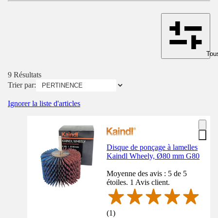
Tous
9 Résultats
Trier par:
Ignorer la liste d'articles
Disque de ponçage à lamelles
Kaindl Wheely, Ø80 mm G80
Moyenne des avis : 5 de 5
étoiles. 1 Avis client.
(
1
)