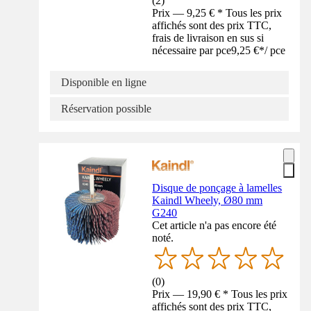
(
2
)
Prix — 9,25 € * Tous les prix
affichés sont des prix TTC,
frais de livraison en sus si
nécessaire par pce
9,25 €
*
/
pce
Disponible en ligne
Réservation possible
Disque de ponçage à lamelles
Kaindl Wheely, Ø80 mm
G240
Cet article n'a pas encore été
noté.
(
0
)
Prix — 19,90 € * Tous les prix
affichés sont des prix TTC,