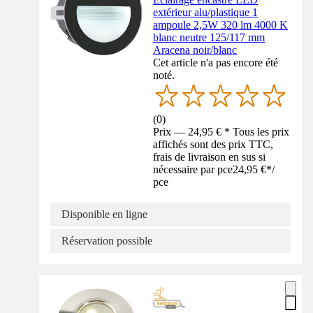
extérieur alu/plastique 1
ampoule 2,5W 320 lm 4000 K
blanc neutre 125/117 mm
Aracena noir/blanc
Cet article n'a pas encore été
noté.
(
0
)
Prix — 24,95 € * Tous les prix
affichés sont des prix TTC,
frais de livraison en sus si
nécessaire par pce
24,95 €
*
/
pce
Disponible en ligne
Réservation possible