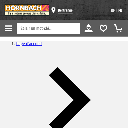
|
Bertrange
DE
FR
Page d'accueil