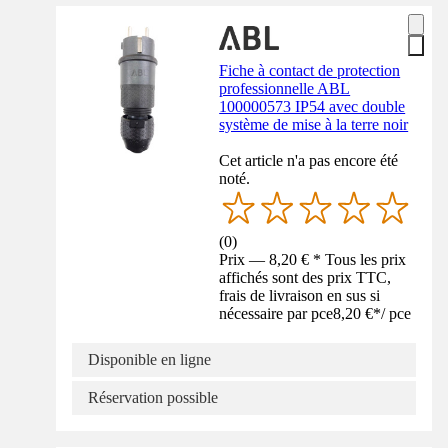
Fiche à contact de protection
professionnelle ABL
100000573 IP54 avec double
système de mise à la terre noir
Cet article n'a pas encore été
noté.
(
0
)
Prix — 8,20 € * Tous les prix
affichés sont des prix TTC,
frais de livraison en sus si
nécessaire par pce
8,20 €
*
/
pce
Disponible en ligne
Réservation possible