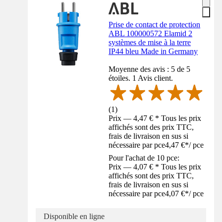
Prise de contact de protection
ABL 100000572 Elamid 2
systèmes de mise à la terre
IP44 bleu Made in Germany
Moyenne des avis : 5 de 5
étoiles. 1 Avis client.
(
1
)
Prix — 4,47 € * Tous les prix
affichés sont des prix TTC,
frais de livraison en sus si
nécessaire par pce
4,47 €
*
/
pce
Pour l'achat de 10 pce:
Prix — 4,07 € * Tous les prix
affichés sont des prix TTC,
frais de livraison en sus si
nécessaire par pce
4,07 €
*
/
pce
Disponible en ligne