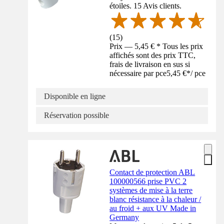
étoiles. 15 Avis clients.
(
15
)
Prix — 5,45 € * Tous les prix
affichés sont des prix TTC,
frais de livraison en sus si
nécessaire par pce
5,45 €
*
/
pce
Disponible en ligne
Réservation possible
Contact de protection ABL
100000566 prise PVC 2
systèmes de mise à la terre
blanc résistance à la chaleur /
au froid + aux UV Made in
Germany