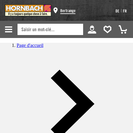
|
Bertrange
DE
FR
Page d'accueil