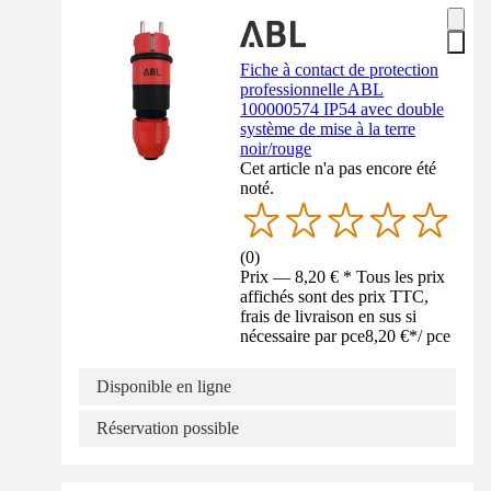
Fiche à contact de protection
professionnelle ABL
100000574 IP54 avec double
système de mise à la terre
noir/rouge
Cet article n'a pas encore été
noté.
(
0
)
Prix — 8,20 € * Tous les prix
affichés sont des prix TTC,
frais de livraison en sus si
nécessaire par pce
8,20 €
*
/
pce
Disponible en ligne
Réservation possible