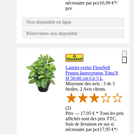
nécessaire par pce
16,99 €
*
/
pce
Non disponible en ligne
Réservation non disponible
Laurier-cerise FloraSelf
Prunus laurocerasus 'Etna'®
H 50-60 cm Co 5 L
Moyenne des avis : 3 de 5
étoiles. 2 Avis clients.
(
2
)
Prix — 17,95 € * Tous les prix
affichés sont des prix TTC,
frais de livraison en sus si
nécessaire par pce
17,95 €
*
/