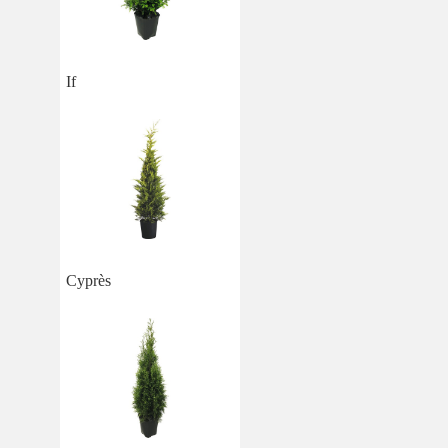
If
Cyprès