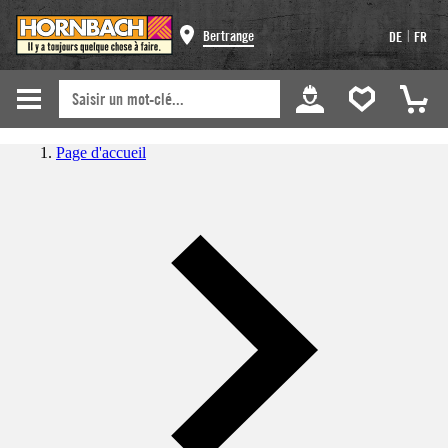
|
Bertrange
DE
FR
Page d'accueil