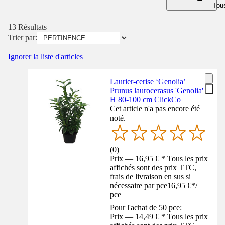
Tous
13 Résultats
Trier par:
Ignorer la liste d'articles
Laurier-cerise ‘Genolia’
Prunus laurocerasus 'Genolia'
H 80-100 cm ClickCo
Cet article n'a pas encore été
noté.
(
0
)
Prix — 16,95 € * Tous les prix
affichés sont des prix TTC,
frais de livraison en sus si
nécessaire par pce
16,95 €
*
/
pce
Pour l'achat de 50 pce:
Prix — 14,49 € * Tous les prix