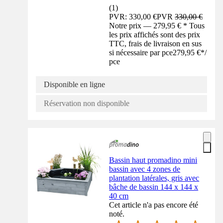
(
1
)
PVR: 330,00 €
PVR
330,00 €
Notre prix — 279,95 € * Tous
les prix affichés sont des prix
TTC, frais de livraison en sus
si nécessaire par pce
279,95 €
*
/
pce
Disponible en ligne
Réservation non disponible
Bassin haut promadino mini
bassin avec 4 zones de
plantation latérales, gris avec
bâche de bassin 144 x 144 x
40 cm
Cet article n'a pas encore été
noté.