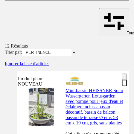
Tous
12 Résultats
Trier par:
Ignorer la liste d'articles
Produit phare
NOUVEAU
Mini-bassin HEISSNER Solar
Wassergarten Lotusgarden
avec pompe pour jeux d'eau et
éclairage inclus - bassin
décoratif, bassin de balcon,
bassin de terrasse Ø env. 58
cm x 19 cm, gris, sans plantes
Cet article n'a pas encore été