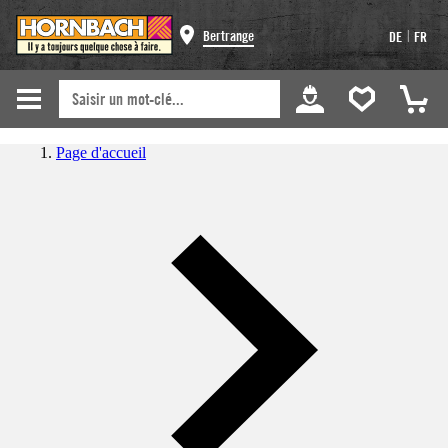
|
Bertrange
DE
FR
Page d'accueil