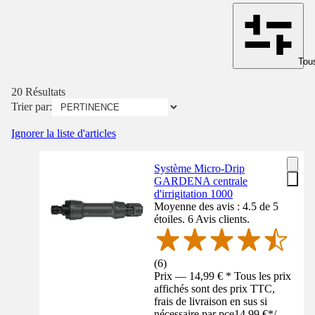
Tous
20 Résultats
Trier par:
Ignorer la liste d'articles
Système Micro-Drip
GARDENA centrale
d'irrigitation 1000
Moyenne des avis : 4.5 de 5
étoiles. 6 Avis clients.
(
6
)
Prix — 14,99 € * Tous les prix
affichés sont des prix TTC,
frais de livraison en sus si
nécessaire par pce
14,99 €
*
/