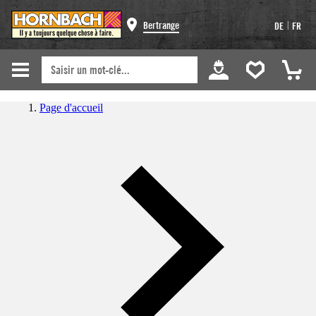
|
Bertrange
DE
FR
Page d'accueil