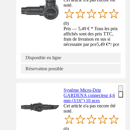
noté.
(
0
)
Prix — 5,49 € * Tous les prix
affichés sont des prix TTC,
frais de livraison en sus si
nécessaire par pce
5,49 €
*
/
pce
Disponible en ligne
Réservation possible
Système Micro-Drip
GARDENA connecteur 4,6
mm (3/16") 10 pces
Cet article n'a pas encore été
noté.
(
0
)