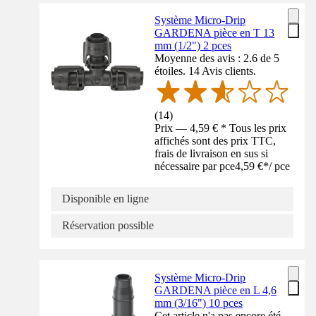
Système Micro-Drip
GARDENA pièce en T 13
mm (1/2") 2 pces
Moyenne des avis : 2.6 de 5
étoiles. 14 Avis clients.
(
14
)
Prix — 4,59 € * Tous les prix
affichés sont des prix TTC,
frais de livraison en sus si
nécessaire par pce
4,59 €
*
/
pce
Disponible en ligne
Réservation possible
Système Micro-Drip
GARDENA pièce en L 4,6
mm (3/16") 10 pces
Cet article n'a pas encore été