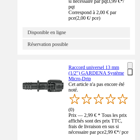
si nécessaire par pqt
3,99 €
*
/
pqt
Correspond à 2,00 € par
pce
(
2,00 €
/
pce
)
Disponible en ligne
Réservation possible
Raccord universel 13 mm
(1/2") GARDENA Système
Micro-Drip
Cet article n'a pas encore été
noté.
(
0
)
Prix — 2,99 € * Tous les prix
affichés sont des prix TTC,
frais de livraison en sus si
nécessaire par pce
2,99 €
*
/
pce