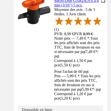
Micro-Drip GARDENA 4,6
mm (3/16") 5 pcs.
Moyenne des avis : 5 de 5
étoiles. 1 Avis client.
(
1
)
PVR: 8,99 €
PVR
8,99 €
Notre prix — 7,49 € * Tous
les prix affichés sont des prix
TTC, frais de livraison en sus
si nécessaire par pqt
7,49 €
*
/
pqt
Correspond à 1,50 € par
pce
(
1,50 €
/
pce
)
Pour l'achat de 60 pqt:
Prix — 5,99 € * Tous les prix
affichés sont des prix TTC,
frais de livraison en sus si
nécessaire par pqt
5,99 €
*
/
pqt
Correspond à 1,20 € par
pce
(
1,20 €
/
pce
)
Disponible en ligne