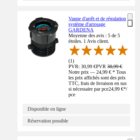
Vanne d'arrêt et de régulation
système d'arrosage
GARDENA
Moyenne des avis : 5 de 5
étoiles. 1 Avis client.
(
1
)
PVR: 30,99 €
PVR
30,99 €
Notre prix — 24,99 € * Tous
les prix affichés sont des prix
TTC, frais de livraison en sus
si nécessaire par pce
24,99 €
*
/
pce
Disponible en ligne
Réservation possible