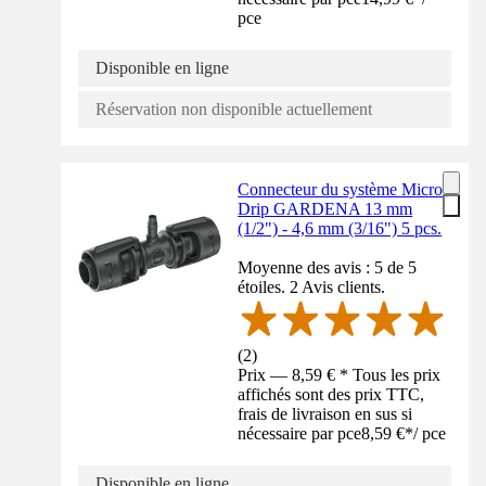
pce
Disponible en ligne
Réservation non disponible actuellement
Connecteur du système Micro-
Drip GARDENA 13 mm
(1/2") - 4,6 mm (3/16") 5 pcs.
Moyenne des avis : 5 de 5
étoiles. 2 Avis clients.
(
2
)
Prix — 8,59 € * Tous les prix
affichés sont des prix TTC,
frais de livraison en sus si
nécessaire par pce
8,59 €
*
/
pce
Disponible en ligne