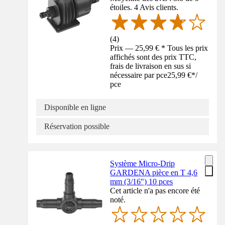
étoiles. 4 Avis clients.
(
4
)
Prix — 25,99 € * Tous les prix
affichés sont des prix TTC,
frais de livraison en sus si
nécessaire par pce
25,99 €
*
/
pce
Disponible en ligne
Réservation possible
Système Micro-Drip
GARDENA pièce en T 4,6
mm (3/16") 10 pces
Cet article n'a pas encore été
noté.