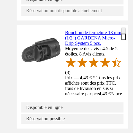
Réservation non disponible actuellement
Bouchon de fermeture 13 mm
(1/2") GARDENA Micro-
Drip-System 5 pcs.
Moyenne des avis : 4.5 de 5
étoiles. 8 Avis clients.
(
8
)
Prix — 4,49 € * Tous les prix
affichés sont des prix TTC,
frais de livraison en sus si
nécessaire par pce
4,49 €
*
/
pce
Disponible en ligne
Réservation possible