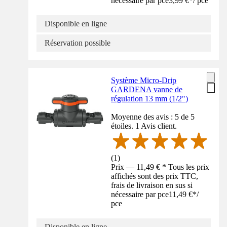
nécessaire par pce
3,99 €
*
/
pce
Disponible en ligne
Réservation possible
Système Micro-Drip
GARDENA vanne de
régulation 13 mm (1/2")
Moyenne des avis : 5 de 5
étoiles. 1 Avis client.
(
1
)
Prix — 11,49 € * Tous les prix
affichés sont des prix TTC,
frais de livraison en sus si
nécessaire par pce
11,49 €
*
/
pce
Disponible en ligne