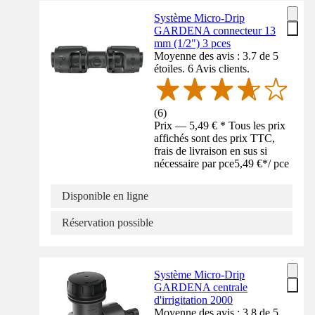
Système Micro-Drip
GARDENA connecteur 13
mm (1/2") 3 pces
Moyenne des avis : 3.7 de 5
étoiles. 6 Avis clients.
(
6
)
Prix — 5,49 € * Tous les prix
affichés sont des prix TTC,
frais de livraison en sus si
nécessaire par pce
5,49 €
*
/
pce
Disponible en ligne
Réservation possible
Système Micro-Drip
GARDENA centrale
d'irrigitation 2000
Moyenne des avis : 3.8 de 5