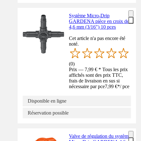
Système Micro-Drip
GARDENA pièce en croix de
4,6 mm (3/16") 10 pces
Cet article n'a pas encore été
noté.
(
0
)
Prix — 7,99 € * Tous les prix
affichés sont des prix TTC,
frais de livraison en sus si
nécessaire par pce
7,99 €
*
/
pce
Disponible en ligne
Réservation possible
Valve de régulation du système