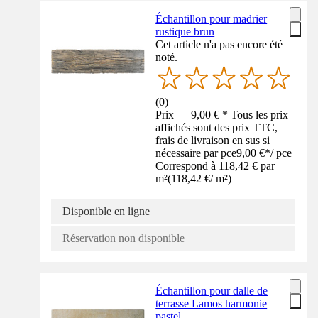
Échantillon pour madrier
rustique brun
Cet article n'a pas encore été
noté.
(
0
)
Prix — 9,00 € * Tous les prix
affichés sont des prix TTC,
frais de livraison en sus si
nécessaire par pce
9,00 €
*
/
pce
Correspond à 118,42 € par
m²
(
118,42 €
/
m²
)
Disponible en ligne
Réservation non disponible
Échantillon pour dalle de
terrasse Lamos harmonie
pastel