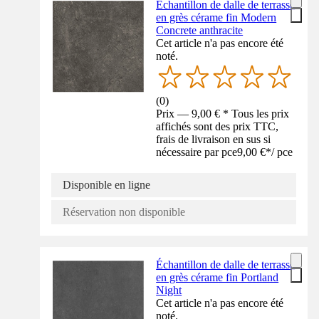
Échantillon de dalle de terrasse
en grès cérame fin Modern
Concrete anthracite
Cet article n'a pas encore été
noté.
(
0
)
Prix — 9,00 € * Tous les prix
affichés sont des prix TTC,
frais de livraison en sus si
nécessaire par pce
9,00 €
*
/
pce
Disponible en ligne
Réservation non disponible
Échantillon de dalle de terrasse
en grès cérame fin Portland
Night
Cet article n'a pas encore été
noté.