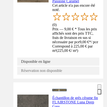
Passione Caramel
Cet article n'a pas encore été
noté.
(
0
)
Prix — 9,00 € * Tous les prix
affichés sont des prix TTC,
frais de livraison en sus si
nécessaire par pce
9,00 €
*
/
pce
Correspond à 225,00 € par
m²
(
225,00 €
/
m²
)
Disponible en ligne
Réservation non disponible
Échantillon de grès cérame fin
FLAIRSTONE Luna Deep
Grey