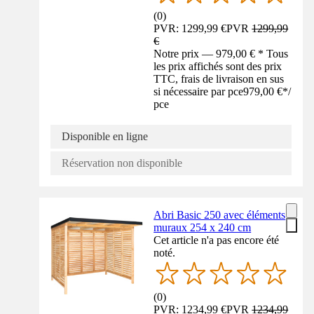
(
0
)
PVR: 1299,99 €
PVR
1299,99
€
Notre prix — 979,00 € * Tous
les prix affichés sont des prix
TTC, frais de livraison en sus
si nécessaire par pce
979,00 €
*
/
pce
Disponible en ligne
Réservation non disponible
Abri Basic 250 avec éléments
muraux 254 x 240 cm
Cet article n'a pas encore été
noté.
(
0
)
PVR: 1234,99 €
PVR
1234,99