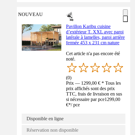
NOUVEAU
Pavillon Karibu cuisine
d’extérieur T. XXL avec paroi
latérale à lamelles, paroi arrière
fermée 453 x 231 cm nature
Cet article n'a pas encore été
noté.
(
0
)
Prix — 1299,00 € * Tous les
prix affichés sont des prix
TTC, frais de livraison en sus
si nécessaire par pce
1299,00
€
*
/
pce
Disponible en ligne
Réservation non disponible