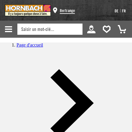
|
Bertrange
DE
FR
Page d'accueil