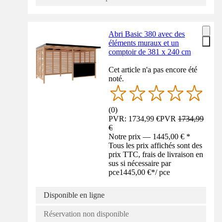
Abri Basic 380 avec des
éléments muraux et un
comptoir de 381 x 240 cm
Cet article n'a pas encore été
noté.
(
0
)
PVR: 1734,99 €
PVR
1734,99
€
Notre prix — 1445,00 € *
Tous les prix affichés sont des
prix TTC, frais de livraison en
sus si nécessaire par
pce
1445,00 €
*
/
pce
Disponible en ligne
Réservation non disponible