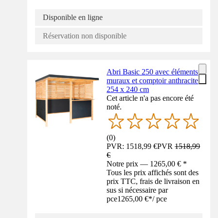
Disponible en ligne
Réservation non disponible
Abri Basic 250 avec éléments
muraux et comptoir anthracite
254 x 240 cm
Cet article n'a pas encore été
noté.
(
0
)
PVR: 1518,99 €
PVR
1518,99
€
Notre prix — 1265,00 € *
Tous les prix affichés sont des
prix TTC, frais de livraison en
sus si nécessaire par
pce
1265,00 €
*
/
pce