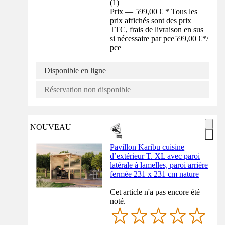
(
1
)
Prix — 599,00 € * Tous les
prix affichés sont des prix
TTC, frais de livraison en sus
si nécessaire par pce
599,00 €
*
/
pce
Disponible en ligne
Réservation non disponible
NOUVEAU
Pavillon Karibu cuisine
d’extérieur T. XL avec paroi
latérale à lamelles, paroi arrière
fermée 231 x 231 cm nature
Cet article n'a pas encore été
noté.