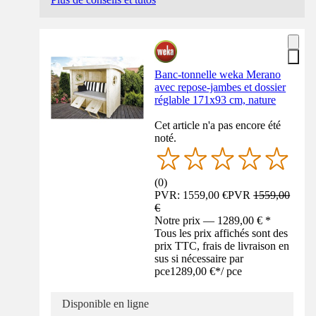
Banc-tonnelle weka Merano
avec repose-jambes et dossier
réglable 171x93 cm, nature
Cet article n'a pas encore été
noté.
(
0
)
PVR: 1559,00 €
PVR
1559,00
€
Notre prix — 1289,00 € *
Tous les prix affichés sont des
prix TTC, frais de livraison en
sus si nécessaire par
pce
1289,00 €
*
/
pce
Disponible en ligne