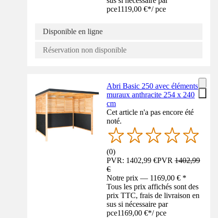
sus si nécessaire par
pce
1119,00 €
*
/
pce
Disponible en ligne
Réservation non disponible
Abri Basic 250 avec éléments
muraux anthracite 254 x 240
cm
Cet article n'a pas encore été
noté.
(
0
)
PVR: 1402,99 €
PVR
1402,99
€
Notre prix — 1169,00 € *
Tous les prix affichés sont des
prix TTC, frais de livraison en
sus si nécessaire par
pce
1169,00 €
*
/
pce