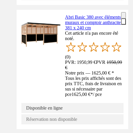
Abri Basic 380 avec éléments
muraux et comptoir anthracite
381 x 240 cm
Cet article n'a pas encore été
noté.
(
0
)
PVR: 1950,99 €
PVR
1950,99
€
Notre prix — 1625,00 € *
Tous les prix affichés sont des
prix TTC, frais de livraison en
sus si nécessaire par
pce
1625,00 €
*
/
pce
Disponible en ligne
Réservation non disponible