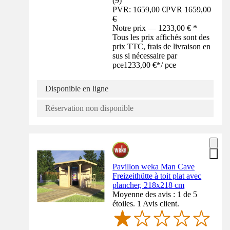
(
9
)
PVR: 1659,00 €
PVR
1659,00
€
Notre prix — 1233,00 € *
Tous les prix affichés sont des
prix TTC, frais de livraison en
sus si nécessaire par
pce
1233,00 €
*
/
pce
Disponible en ligne
Réservation non disponible
Pavillon weka Man Cave
Freizeithütte à toit plat avec
plancher, 218x218 cm
Moyenne des avis : 1 de 5
étoiles. 1 Avis client.