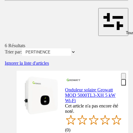
Tous
6 Résultats
Trier par:
Ignorer la liste d'articles
Onduleur solaire Growatt
MOD 5000TL3-XH 5 kW
Wi-Fi
Cet article n'a pas encore été
noté.
(
0
)