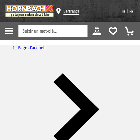
|
Bertrange
DE
FR
Page d'accueil