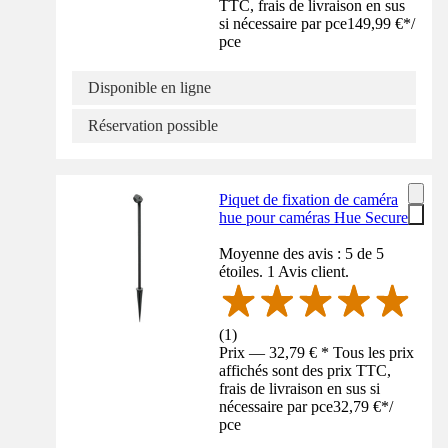
TTC, frais de livraison en sus
si nécessaire par pce
149,99 €
*
/
pce
Disponible en ligne
Réservation possible
Piquet de fixation de caméra
hue pour caméras Hue Secure
Moyenne des avis : 5 de 5
étoiles. 1 Avis client.
(
1
)
Prix — 32,79 € * Tous les prix
affichés sont des prix TTC,
frais de livraison en sus si
nécessaire par pce
32,79 €
*
/
pce