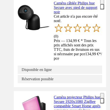
Caméra câblée Philips hue
Secure avec pied de support
noir
Cet article n'a pas encore été
noté.
(
0
)
Prix — 134,99 € * Tous les
prix affichés sont des prix
TTC, frais de livraison en sus
si nécessaire par pce
134,99 €
*
/
pce
Disponible en ligne
Réservation possible
Caméra projecteur Philips hue
Secure 1920x1080 ZigBee
compatible Smart Home après