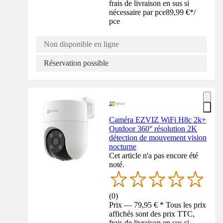
frais de livraison en sus si
nécessaire par pce
89,99 €
*
/
pce
Non disponible en ligne
Réservation possible
Caméra EZVIZ WiFi H8c 2k+
Outdoor 360° résolution 2K
détection de mouvement vision
nocturne
Cet article n'a pas encore été
noté.
(
0
)
Prix — 79,95 € * Tous les prix
affichés sont des prix TTC,
frais de livraison en sus si