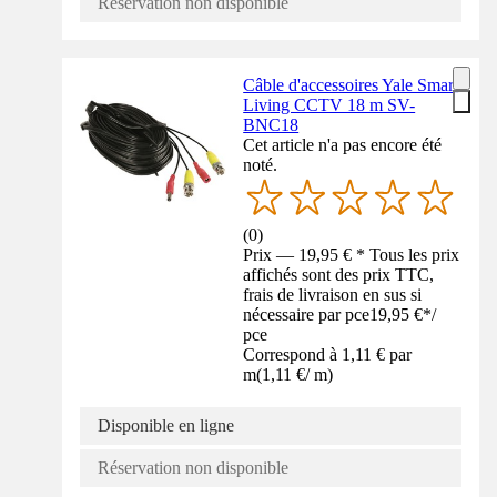
Réservation non disponible
Câble d'accessoires Yale Smart
Living CCTV 18 m SV-
BNC18
Cet article n'a pas encore été
noté.
(
0
)
Prix — 19,95 € * Tous les prix
affichés sont des prix TTC,
frais de livraison en sus si
nécessaire par pce
19,95 €
*
/
pce
Correspond à 1,11 € par
m
(
1,11 €
/
m
)
Disponible en ligne
Réservation non disponible