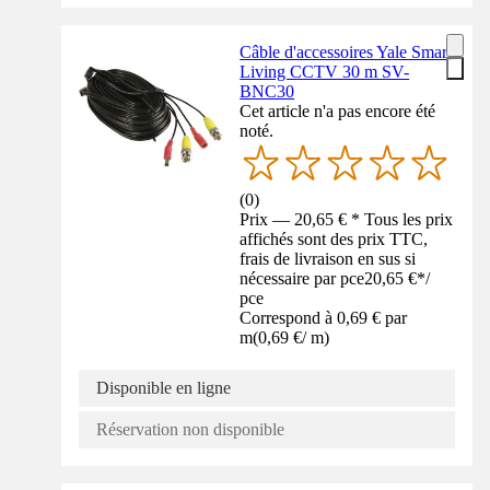
Câble d'accessoires Yale Smart
Living CCTV 30 m SV-
BNC30
Cet article n'a pas encore été
noté.
(
0
)
Prix — 20,65 € * Tous les prix
affichés sont des prix TTC,
frais de livraison en sus si
nécessaire par pce
20,65 €
*
/
pce
Correspond à 0,69 € par
m
(
0,69 €
/
m
)
Disponible en ligne
Réservation non disponible