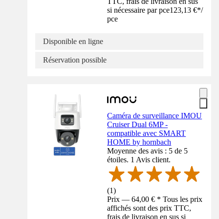
TTC, frais de livraison en sus
si nécessaire par pce
123,13 €
*
/
pce
Disponible en ligne
Réservation possible
Caméra de surveillance IMOU
Cruiser Dual 6MP -
compatible avec SMART
HOME by hornbach
Moyenne des avis : 5 de 5
étoiles. 1 Avis client.
(
1
)
Prix — 64,00 € * Tous les prix
affichés sont des prix TTC,
frais de livraison en sus si