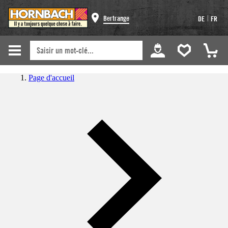
|
Bertrange
DE
FR
Page d'accueil