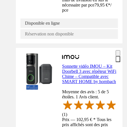
nécessaire par pce
79,95 €
*
/
pce
Disponible en ligne
Réservation non disponible
Sonnette vidéo IMOU – Kit
Doorbell 3 avec répéteur WiFi
Chime – Compatible avec
SMART HOME by hornbach
Moyenne des avis : 5 de 5
étoiles. 1 Avis client.
(
1
)
Prix — 102,95 € * Tous les
prix affichés sont des prix