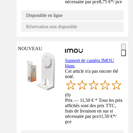
nécessaire par pce
8,75 €
*
/
pce
Disponible en ligne
Réservation non disponible
NOUVEAU
Support de caméra IMOU
blanc
Cet article n'a pas encore été
noté.
(
0
)
Prix — 11,50 € * Tous les prix
affichés sont des prix TTC,
frais de livraison en sus si
nécessaire par pce
11,50 €
*
/
pce