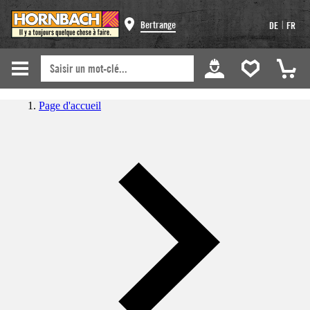
|
Bertrange
DE
FR
Page d'accueil