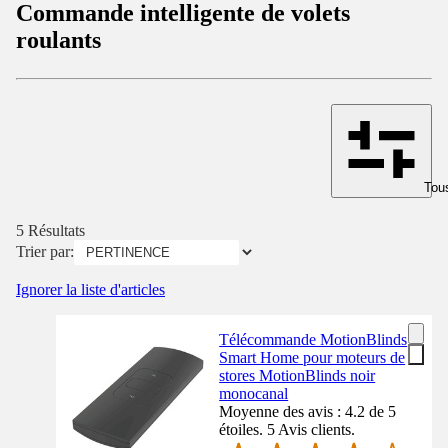
Commande intelligente de volets
roulants
Tous
5 Résultats
Trier par:
Ignorer la liste d'articles
Télécommande MotionBlinds
Smart Home pour moteurs de
stores MotionBlinds noir
monocanal
Moyenne des avis : 4.2 de 5
étoiles. 5 Avis clients.