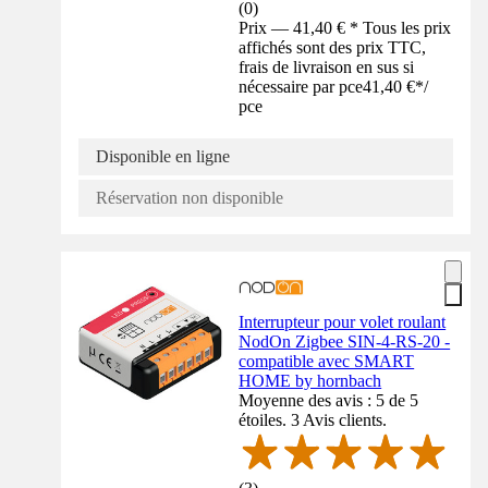
(
0
)
Prix — 41,40 € * Tous les prix
affichés sont des prix TTC,
frais de livraison en sus si
nécessaire par pce
41,40 €
*
/
pce
Disponible en ligne
Réservation non disponible
Interrupteur pour volet roulant
NodOn Zigbee SIN-4-RS-20 -
compatible avec SMART
HOME by hornbach
Moyenne des avis : 5 de 5
étoiles. 3 Avis clients.